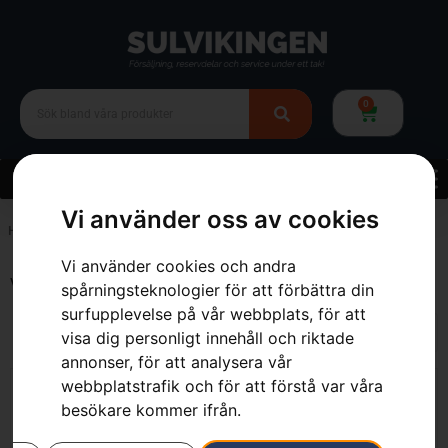
0
Vi använder oss av cookies
Hem
»
Webbutik
»
Skog
»
Motorsågar
Vi använder cookies och andra
Visar 1–12 av 51 resultat
spårningsteknologier för att förbättra din
surfupplevelse på vår webbplats, för att
visa dig personligt innehåll och riktade
annonser, för att analysera vår
webbplatstrafik och för att förstå var våra
besökare kommer ifrån.