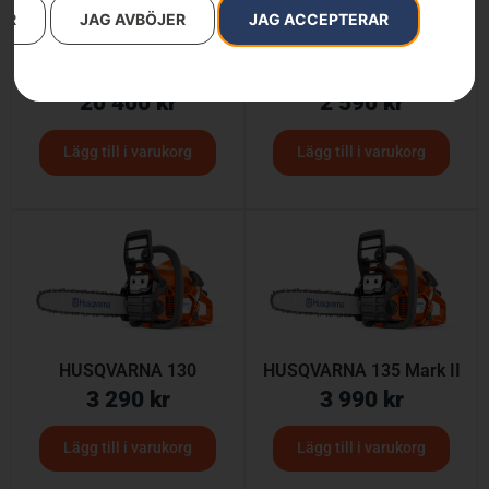
AR
JAG AVBÖJER
JAG ACCEPTERAR
564 XP® G Fuel Inject
HUSQVARNA 120 Mark II
20 400
kr
2 590
kr
Lägg till i varukorg
Lägg till i varukorg
HUSQVARNA 130
HUSQVARNA 135 Mark II
3 290
kr
3 990
kr
Lägg till i varukorg
Lägg till i varukorg