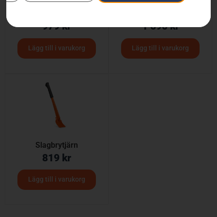
Brytjärn med vändhake
Brytjärn, långt
979
kr
1 690
kr
Lägg till i varukorg
Lägg till i varukorg
Slagbrytjärn
819
kr
Lägg till i varukorg