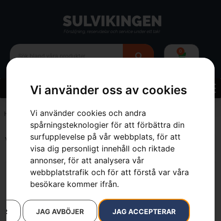
0
Vi använder oss av cookies
Vi använder cookies och andra
Hem
»
Webbutik
»
Skog
»
Skogsverktyg
»
Brytjärn
spårningsteknologier för att förbättra din
surfupplevelse på vår webbplats, för att
Visar alla 3 resultat
visa dig personligt innehåll och riktade
annonser, för att analysera vår
webbplatstrafik och för att förstå var våra
besökare kommer ifrån.
AR
JAG AVBÖJER
JAG ACCEPTERAR