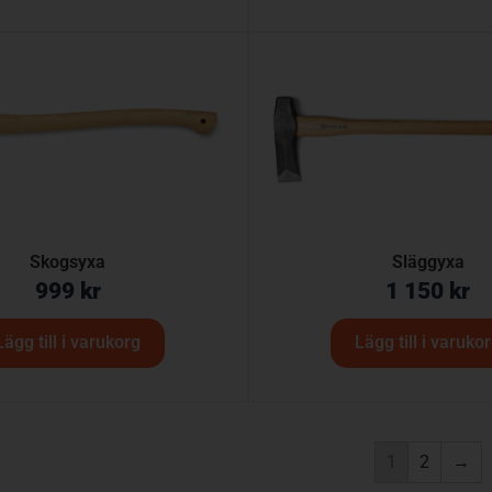
Skogsyxa
Släggyxa
999
kr
1 150
kr
Lägg till i varukorg
Lägg till i varuko
1
2
→