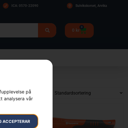
ICA: 0570-22090
Sulvikskorset, Arvika
0
0
kr
rfupplevelse på
tt analysera vår
G ACCEPTERAR