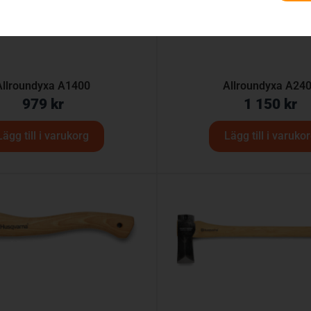
Allroundyxa A1400
Allroundyxa A24
979
kr
1 150
kr
Lägg till i varukorg
Lägg till i varuko