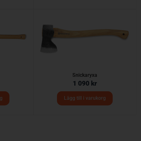
Snickaryxa
1 090
kr
rg
Lägg till i varukorg