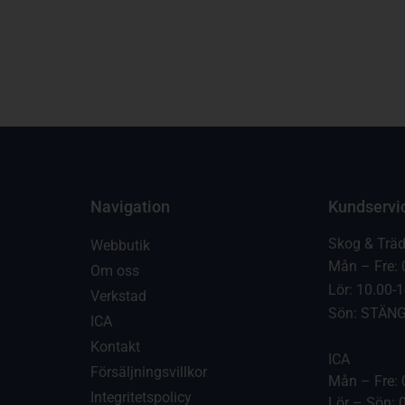
Navigation
Kundservi
Skog & Trä
Webbutik
Mån – Fre: 
Om oss
Lör: 10.00-
Verkstad
Sön: STÄN
ICA
Kontakt
ICA
Försäljningsvillkor
Mån – Fre: 
Integritetspolicy
Lör – Sön: 