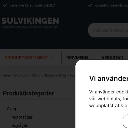
Serviceverkstad, butik och ICA
Komplett reservdelss
PRODUKTSORTIMENT
DRIVMEDEL
VERKSTAD
Hem
»
Webbutik
»
Skog
»
Skogsverktyg
»
Yxor
Vi använder
Visar 1–12 av 
Vi använder cooki
Produktkategorier​
vår webbplats, för
webbplatstrafik o
Skog
Motorsågar
Röjsågar