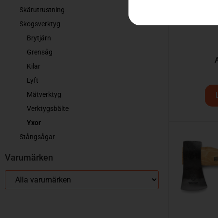
Skärutrustning
Skogsverktyg
Brytjärn
Grensåg
Kilar
Lyft
Mätverktyg
Verktygsbälte
Yxor
Stångsågar
Varumärken