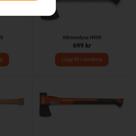
00
Allroundyxa H900
699
kr
rg
Lägg till i varukorg