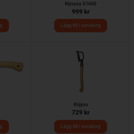
Klyvyxa S1600
999
kr
rg
Lägg till i varukorg
Röjyxa
729
kr
rg
Lägg till i varukorg