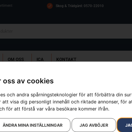
ortiment
Skog & Trädgård: 0570-22010
OM OSS
ICA
KONTAKT
 oss av cookies
15 resultat
es och andra spårningsteknologier för att förbättra din su
 att visa dig personligt innehåll och riktade annonser, för a
ch för att förstå var våra besökare kommer ifrån.
ÄNDRA MINA INSTÄLLNINGAR
JAG AVBÖJER
JA