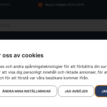
ortiment
Skog & Trädgård: 0570-22010
OM OSS
ICA
KONTAKT
 oss av cookies
es och andra spårningsteknologier för att förbättra din su
 att visa dig personligt innehåll och riktade annonser, för a
ch för att förstå var våra besökare kommer ifrån.
ÄNDRA MINA INSTÄLLNINGAR
JAG AVBÖJER
JA