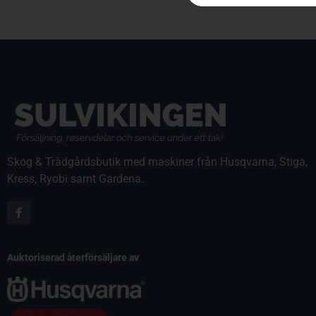
Skog & Trädgårdsbutik med maskiner från Husqvarna, Stiga,
Kress, Ryobi samt Gardena.
Auktoriserad återförsäljare av