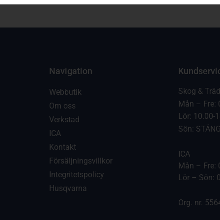
Navigation
Kundservi
Skog & Trä
Webbutik
Mån – Fre: 
Om oss
Lör: 10.00-
Verkstad
Sön: STÄN
ICA
Kontakt
ICA
Försäljningsvillkor
Mån – Fre: 
Integritetspolicy
Lör – Sön: 
Husqvarna
Org. nr. 55