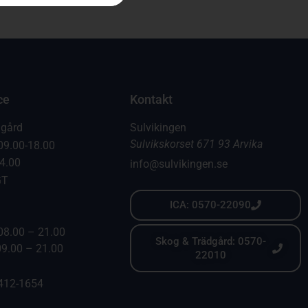
ce
Kontakt
dgård
Sulvikingen
Sulvikskorset 671 93 Arvika
09.00-18.00
14.00
info@sulvikingen.se
GT
ICA: 0570-22090
08.00 – 21.00
Skog & Trädgård: 0570-
09.00 – 21.00
22010
6412-1654