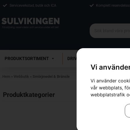
Serviceverkstad, butik och ICA
Komplett reservdelss
PRODUKTSORTIMENT
DRIVMEDEL
VERKSTAD
Vi använder
Hem
»
Webbutik
»
Smörjmedel & Bränsle
Vi använder cooki
vår webbplats, för
Inga resultat.
Produktkategorier​
webbplatstrafik o