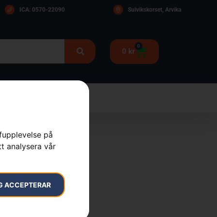
ICA: 0570-22090
Sulvikskorset, Arvika
0
0
kr
rfupplevelse på
tt analysera vår
G ACCEPTERAR