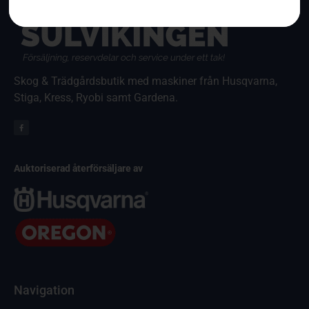
Skog & Trädgårdsbutik med maskiner från Husqvarna,
Stiga, Kress, Ryobi samt Gardena.
Auktoriserad återförsäljare av
Navigation