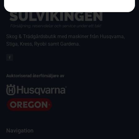
Skog & Trädgårdsbutik med maskiner från Husqvarna,
Stiga, Kress, Ryobi samt Gardena.
Auktoriserad återförsäljare av
Navigation