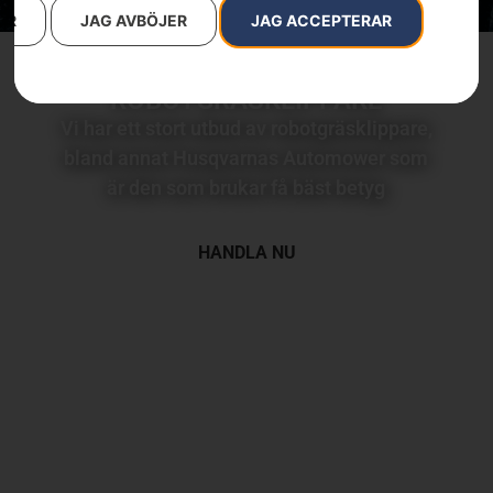
AR
JAG AVBÖJER
JAG ACCEPTERAR
ROBOTGRÄSKLIPPARE
Vi har ett stort utbud av robotgräsklippare,
bland annat Husqvarnas Automower som
är den som brukar få bäst betyg
HANDLA NU