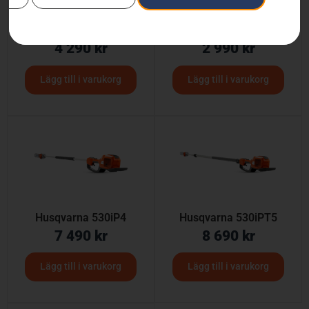
HUSQVARNA 120iTK4-P
HUSQVARNA 120iTK4-P
med batteri och laddare
utan batteri och laddare
4 290
kr
2 990
kr
Lägg till i varukorg
Lägg till i varukorg
Husqvarna 530iP4
Husqvarna 530iPT5
7 490
kr
8 690
kr
Lägg till i varukorg
Lägg till i varukorg