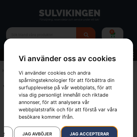
0
Vi använder oss av cookies
Hem
»
Webbutik
»
Batteridrivna Maskiner
»
Batteridrivna Stångsågar
Vi använder cookies och andra
spårningsteknologier för att förbättra din
Visar alla 5 resultat
surfupplevelse på vår webbplats, för att
visa dig personligt innehåll och riktade
annonser, för att analysera vår
webbplatstrafik och för att förstå var våra
besökare kommer ifrån.
AR
JAG AVBÖJER
JAG ACCEPTERAR