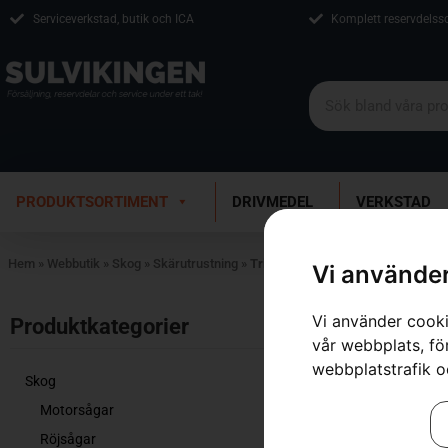
Serviceverkstad, butik och ICA
Komplett reservdelss
PRODUKTSORTIMENT
DRIVMEDEL
VERKSTAD
Hem
»
Webbutik
»
Skog
»
Skärutrustning
»
Trimmerhuvud
Vi använder
Visar 1–12 av 
Vi använder cooki
Produktkategorier​
vår webbplats, för
webbplatstrafik o
Skog
Motorsågar
Röjsågar