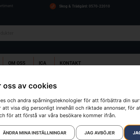
ortiment
Skog & Trädgård: 0570-22010
OM OSS
ICA
KONTAKT
 oss av cookies
20 resultat
es och andra spårningsteknologier för att förbättra din su
 att visa dig personligt innehåll och riktade annonser, för a
ch för att förstå var våra besökare kommer ifrån.
ÄNDRA MINA INSTÄLLNINGAR
JAG AVBÖJER
JA