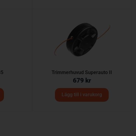
35
Trimmerhuvud Superauto II
679
kr
Lägg till i varukorg