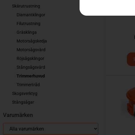
Skärutrustning
Diamantklingor
Filutrustning
Gräsklinga
Motorsågskedja
Motorsågsvärd
Röjsågsklingor
Stångsågsvärd
Trimmerhuvud
Trimmertråd
Skogsverktyg
Stångsågar
Varumärken