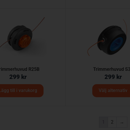
rimmerhuvud R25B
Trimmerhuvud S
299
kr
299
kr
Lägg till i varukorg
Välj alternativ
1
2
→