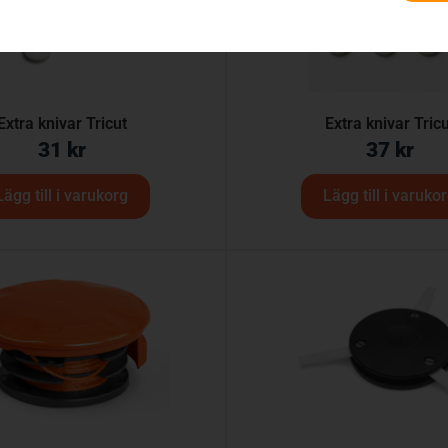
Extra knivar Tricut
Extra knivar Tricu
31
kr
37
kr
Lägg till i varukorg
Lägg till i varuko