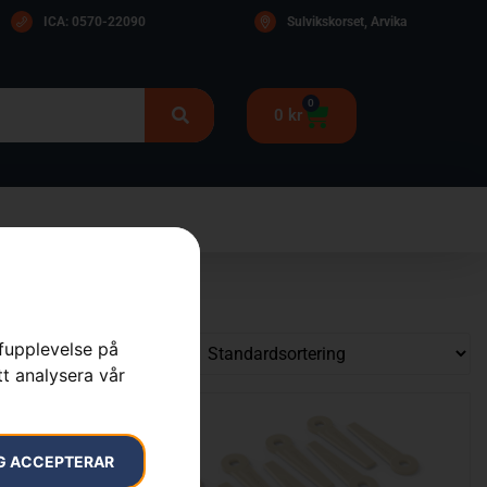
ICA: 0570-22090
Sulvikskorset, Arvika
0
0
kr
rfupplevelse på
tt analysera vår
G ACCEPTERAR