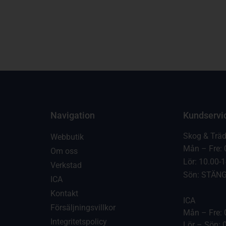
Navigation
Kundservi
Skog & Trä
Webbutik
Mån – Fre: 
Om oss
Lör: 10.00-
Verkstad
Sön: STÄN
ICA
Kontakt
ICA
Försäljningsvillkor
Mån – Fre: 
Integritetspolicy
Lör – Sön: 