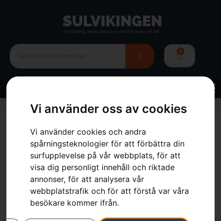
0
Vi använder oss av cookies
Hem
»
Webbutik
»
Trädgård
»
Grästrimmers
»
Tillbehör
Grästrimmer
»
Trimmerhuvud Alloy
Vi använder cookies och andra
spårningsteknologier för att förbättra din
surfupplevelse på vår webbplats, för att
visa dig personligt innehåll och riktade
annonser, för att analysera vår
webbplatstrafik och för att förstå var våra
besökare kommer ifrån.