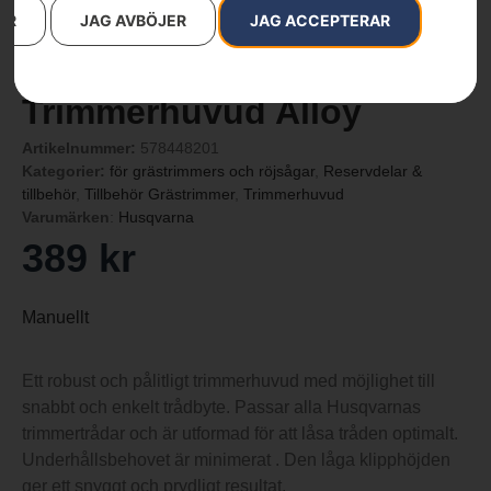
AR
JAG AVBÖJER
JAG ACCEPTERAR
Trimmerhuvud Alloy
Artikelnummer:
578448201
Kategorier:
för grästrimmers och röjsågar
,
Reservdelar &
tillbehör
,
Tillbehör Grästrimmer
,
Trimmerhuvud
Varumärken
:
Husqvarna
389
kr
Manuellt
Ett robust och pålitligt trimmerhuvud med möjlighet till
snabbt och enkelt trådbyte. Passar alla Husqvarnas
trimmertrådar och är utformad för att låsa tråden optimalt.
Underhållsbehovet är minimerat . Den låga klipphöjden
ger ett snyggt och prydligt resultat.