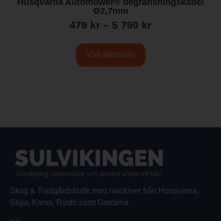
Husqvarna Automower® begränsningskabel
Ø2,7mm
479
kr
–
5 790
kr
Välj alternativ
Skog & Trädgårdsbutik med maskiner från Husqvarna,
Stiga, Kress, Ryobi samt Gardena.