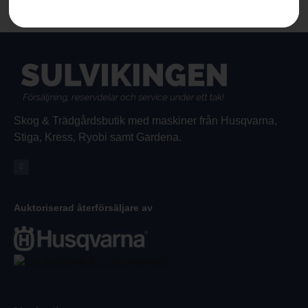
Skog & Trädgårdsbutik med maskiner från Husqvarna,
Stiga, Kress, Ryobi samt Gardena.
Auktoriserad återförsäljare av