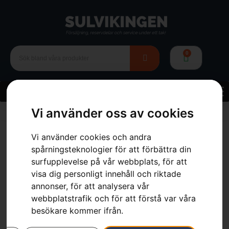
0
Vi använder oss av cookies
Hem
»
Webbutik
»
Reservdelar & tillbehör
»
för batteriprodukter
»
Batteribox Trä
Vi använder cookies och andra
spårningsteknologier för att förbättra din
surfupplevelse på vår webbplats, för att
visa dig personligt innehåll och riktade
annonser, för att analysera vår
webbplatstrafik och för att förstå var våra
besökare kommer ifrån.