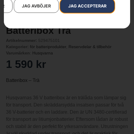
AR
JAG AVBÖJER
JAG ACCEPTERAR
Batteribox Trä
Artikelnummer:
529475101
Kategorier:
för batteriprodukter
,
Reservdelar & tillbehör
Varumärken
:
Husqvarna
1 590
kr
Batteribox – Trä
Husqvarnas 36 V batteribox är en trälåda som lämpar sig
för transport. Den skräddarsydda insatsen passar för två
36 V-batterier och en laddare. Den är UN 3480-certifierad
för transport av litiumjonbatterier. Eftersom lådan är robust
och stabil är den perfekt för yrkesanvändare. Utrustningen
är väl skyddad under transport, och det är praktisk för