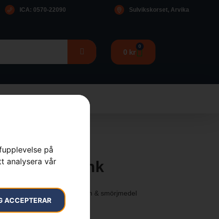
ICA: 0570-22090
Sulvikskorset, Arvika
0
0
kr
rfupplevelse på
tt analysera vår
rå, kombidunk
 fyllutrustning
,
Oljor, bränslen & smörjmedel
G ACCEPTERAR