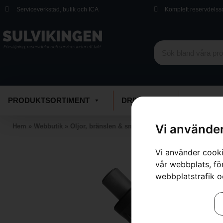
Serviceverkstad, butik och ICA
Komplett reservdelss
PRODUKTSORTIMENT
DRIVMEDEL
VERKSTA
Vi använder
Hem
»
Webbutik
»
Oljor, bränslen & smörjmedel
»
Bränsledunkar och
Vi använder cooki
vår webbplats, för
webbplatstrafik o