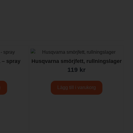
a – spray
Husqvarna smörjfett, rullningslager
119
kr
g
Lägg till i varukorg