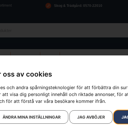
ortiment
Skog & Trädgård: 0570-22010
D
OM OSS
ICA
KONTAKT
 oss av cookies
 fyllutrustning
»
Bensinpip grå, kombidunk
es och andra spårningsteknologier för att förbättra din su
 att visa dig personligt innehåll och riktade annonser, för a
Bensinpip g
ch för att förstå var våra besökare kommer ifrån.
Artikelnummer:
586110401
Kategorier:
Bränsledunkar och
ÄNDRA MINA INSTÄLLNINGAR
JAG AVBÖJER
JA
Varumärken
:
Husqvarna