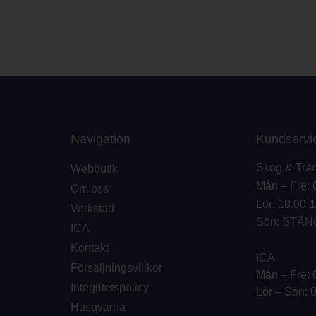
Navigation
Kundservi
Skog & Trä
Webbutik
Mån – Fre: 
Om oss
Lör: 10.00-
Verkstad
Sön: STÄN
ICA
Kontakt
ICA
Försäljningsvillkor
Mån – Fre: 
Integritetspolicy
Lör – Sön: 
Husqvarna