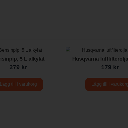
sinpip, 5 L alkylat
Husqvarna luftfilterolj
279
kr
179
kr
Lägg till i varukorg
Lägg till i varukor