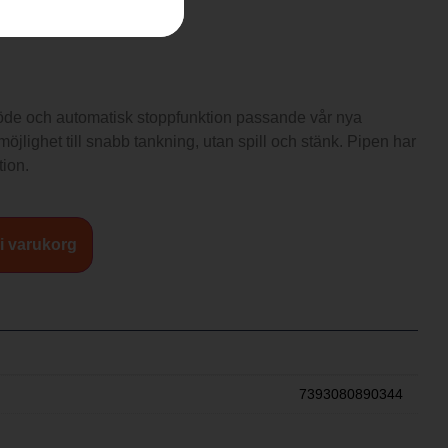
öde och automatisk stoppfunktion passande vår nya
jlighet till snabb tankning, utan spill och stänk. Pipen har
ion.
 i varukorg
7393080890344