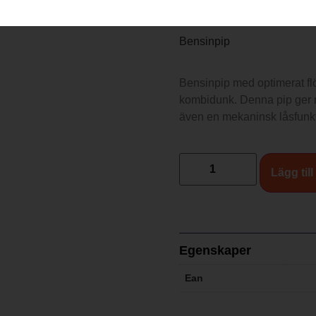
279
kr
Bensinpip
Bensinpip med optimerat fl
kombidunk. Denna pip ger mö
även en mekaninsk låsfunkt
Lägg till
Egenskaper
Ean