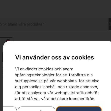
0
Vi använder oss av cookies
Vi använder cookies och andra
Hem
»
Webbutik
»
Trädgård
»
Grästrimmers
»
Tillbehör
spårningsteknologier för att förbättra din
Kombitrimmers
»
Gräsklinga med rigg BCA 850/24
surfupplevelse på vår webbplats, för att visa
dig personligt innehåll och riktade annonser,
för att analysera vår webbplatstrafik och för
att förstå var våra besökare kommer ifrån.