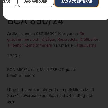
INGAR
JAG AVBÖJER
JAG ACCEPTERAR
Gräsklinga med rigg
BCA 850/24
Artikelnummer:
967185902
Kategorier:
för
grästrimmers och röjsågar
,
Reservdelar & tillbehör
,
Tillbehör Kombitrimmers
Varumärken
:
Husqvarna
1 790
kr
BCA 850/24 mm, Multi 255-4T, passar
kombitrimmers
Utrustad med kombiskydd och gräsklinga Multi
255-4. Levereras komplett med J-handtag och
sele.