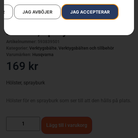
AR
JAG AVBÖJER
JAG ACCEPTERAR
Hölster, sprayburk
Artikelnummer:
593839501
Kategorier:
Verktygsbälte
,
Verktygsbälten och tillbehör
Varumärken
:
Husqvarna
169
kr
Hölster, sprayburk
Hölster för en sprayburk som ser till att den hålls på plats.
Lägg till i varukorg