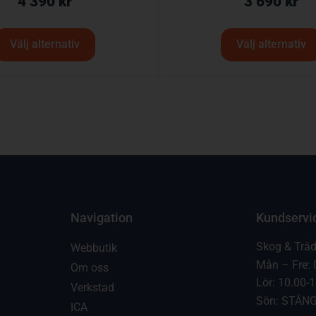
4 390
kr
3 690
kr
Välj alternativ
Välj alternativ
Navigation
Kundservi
Skog & Trä
Webbutik
Mån – Fre: 
Om oss
Lör: 10.00-
Verkstad
Sön: STÄN
ICA