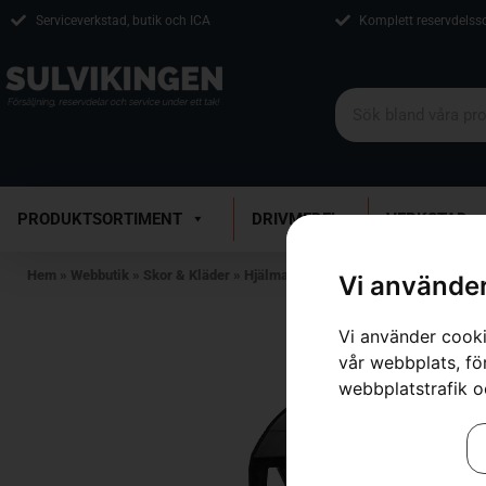
Serviceverkstad, butik och ICA
Komplett reservdelss
PRODUKTSORTIMENT
DRIVMEDEL
VERKSTAD
Hem
»
Webbutik
»
Skor & Kläder
»
Hjälmar
»
Hörselskydd
»
Hörselskydd
Vi använder
Vi använder cooki
vår webbplats, för
webbplatstrafik o