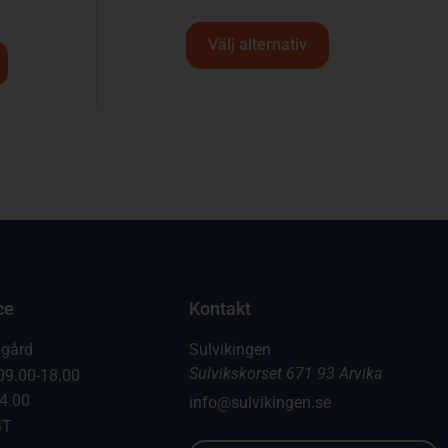
Välj alternativ
ce
Kontakt
dgård
Sulvikingen
Sulvikskorset 671 93 Arvika
09.00-18.00
14.00
info@sulvikingen.se
GT