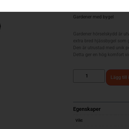
249
kr
Gardener med bygel
Gardener hörselskydd är ut
extra bred hjässbygel som 
Den är utrustad med unik po
Detta ger en hög komfort vi
Lägg till
Egenskaper
Vikt