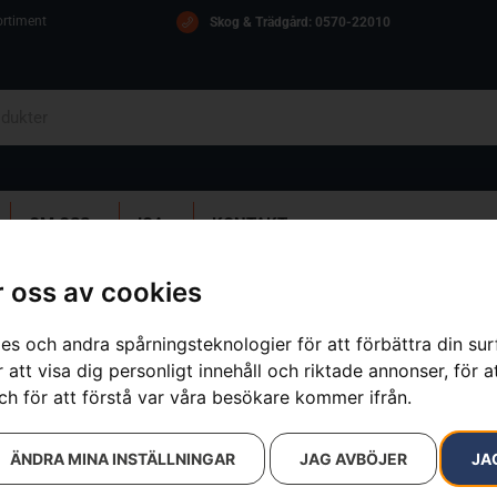
ortiment
Skog & Trädgård: 0570-22010
OM OSS
ICA
KONTAKT
 Gardener
 oss av cookies
es och andra spårningsteknologier för att förbättra din su
Hörselskydd 
 att visa dig personligt innehåll och riktade annonser, för a
ch för att förstå var våra besökare kommer ifrån.
Artikelnummer:
505699012
Kategorier:
Hjälmar
,
Hörselsk
ÄNDRA MINA INSTÄLLNINGAR
JAG AVBÖJER
JA
Varumärken
:
Husqvarna