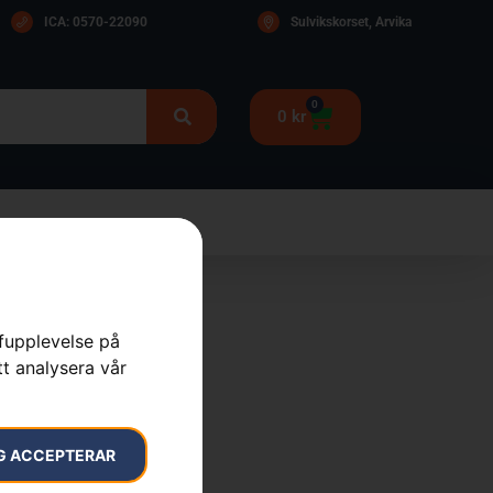
ICA: 0570-22090
Sulvikskorset, Arvika
0
0
kr
rfupplevelse på
Gardener
tt analysera vår
ydd
,
Skor & Kläder
G ACCEPTERAR