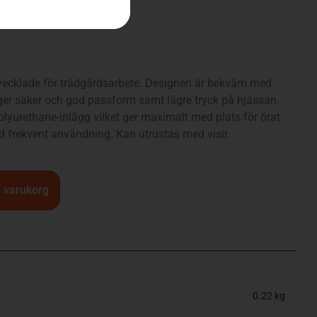
vecklade för trädgårdsarbete. Designen är bekväm med
ger säker och god passform samt lägre tryck på hjässan.
lyurethane-inlägg vilket ger maximalt med plats för örat.
d frekvent användning. Kan utrustas med visir.
 i varukorg
0.22 kg