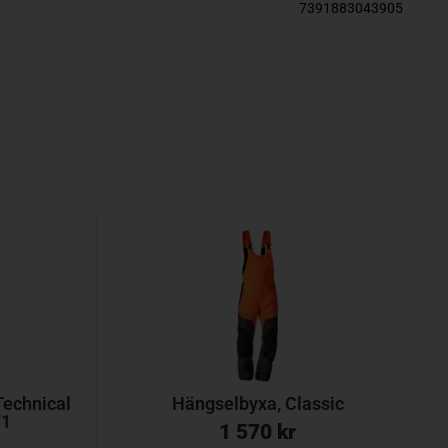
7391883043905
Technical
Hängselbyxa, Classic
71
1 570
kr