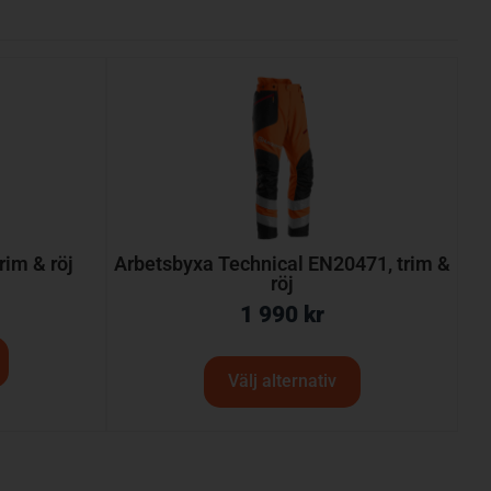
rim & röj
Arbetsbyxa Technical EN20471, trim &
röj
1 990
kr
Välj alternativ