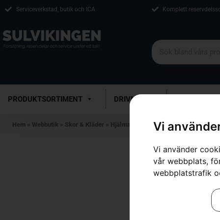
Serviceverkstad, butik och ICA
Komplett reservdelss
PRODUKTSORTIMENT
DRIVMEDEL
VERKSTAD
Vi använder
Hem
»
Webbutik
»
Skor & Kläder
»
Hjälmar
»
Hörselskydd
»
Hörselskydd
Vi använder cooki
vår webbplats, för
webbplatstrafik o