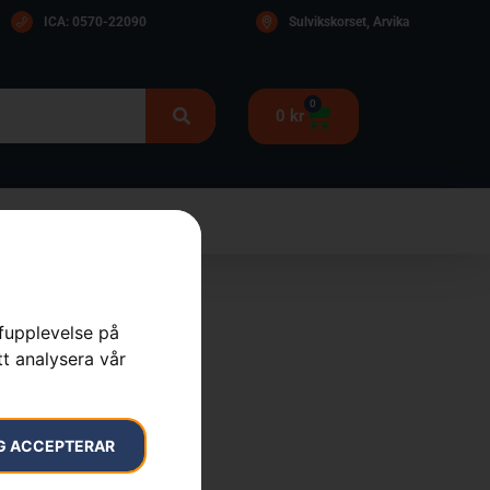
ICA: 0570-22090
Sulvikskorset, Arvika
0
0
kr
rfupplevelse på
tt analysera vår
 X-HIGH
ydd
,
Skor & Kläder
G ACCEPTERAR