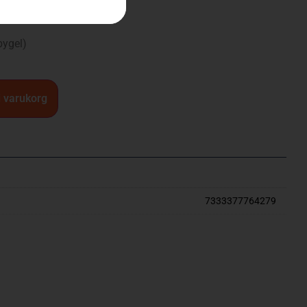
bygel)
 i varukorg
7333377764279