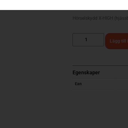
499
kr
Hörselskydd X-HIGH (hjäss
Lägg till
Egenskaper
Ean