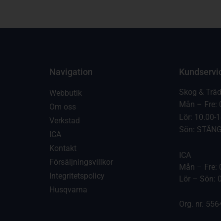
Navigation
Kundservi
Skog & Trä
Webbutik
Mån – Fre: 
Om oss
Lör: 10.00-
Verkstad
Sön: STÄN
ICA
Kontakt
ICA
Försäljningsvillkor
Mån – Fre: 
Integritetspolicy
Lör – Sön: 
Husqvarna
Org. nr. 55