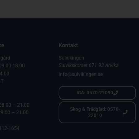
ce
Kontakt
dgård
Sulvikingen
Sulvikskorset 671 93 Arvika
09.00-18.00
14.00
info@sulvikingen.se
GT
ICA: 0570-22090
08.00 – 21.00
Skog & Trädgård: 0570-
09.00 – 21.00
22010
6412-1654