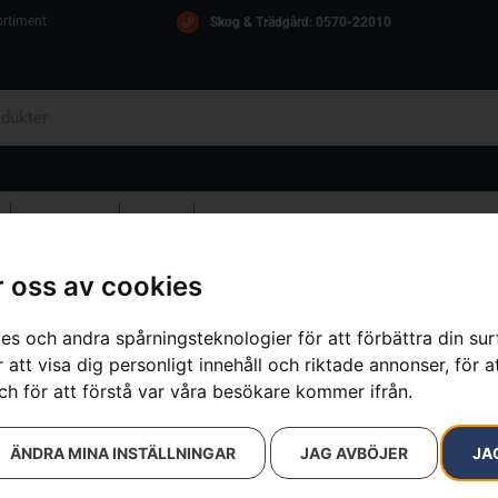
ortiment
Skog & Trädgård: 0570-22010
OM OSS
ICA
KONTAKT
 oss av cookies
 X-HIGH
es och andra spårningsteknologier för att förbättra din su
 att visa dig personligt innehåll och riktade annonser, för a
Hörselskydd
ch för att förstå var våra besökare kommer ifrån.
Artikelnummer:
548880901
Kategorier:
Hjälmar
,
Hörselsk
ÄNDRA MINA INSTÄLLNINGAR
JAG AVBÖJER
JA
Varumärken
:
Husqvarna