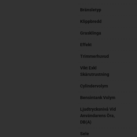
Bränsletyp
Klippbredd
Grasklinga
Effekt
Trimmerhuvud
Vikt Exkl
Skärutrustning
Cylindervolym
Bensintank Volym
Ljudtrycksnivå Vid
Användarens Öra,
DB(A)
Sele