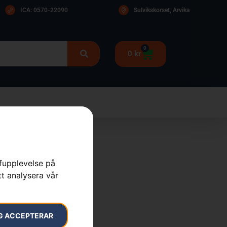
ICA: 0570-22090
Sulvikskorset, Arvika
0
0
kr
rfupplevelse på
25RX Mark II
tt analysera vår
ågar
,
Röjsågar
,
Skog
G ACCEPTERAR