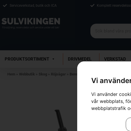
Serviceverkstad, butik och ICA
Komplett reservdelss
PRODUKTSORTIMENT
DRIVMEDEL
VERKSTAD
Hem
»
Webbutik
»
Skog
»
Röjsågar
»
Bensindrivna Röjsågar
»
Husqvarna 
Vi använder
Vi använder cooki
vår webbplats, för
webbplatstrafik o