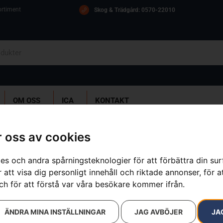
ortiment
Skog & Trädgård: 0570-22010
OM OSS
ICA
KONTAKT
525RX Mark II
 oss av cookies
es och andra spårningsteknologier för att förbättra din su
Husqvarna 5
 att visa dig personligt innehåll och riktade annonser, för a
ch för att förstå var våra besökare kommer ifrån.
Artikelnummer:
970446601
Kategorier:
Bensindrivna Röjs
Varumärken
:
Husqvarna
ÄNDRA MINA INSTÄLLNINGAR
JAG AVBÖJER
JA