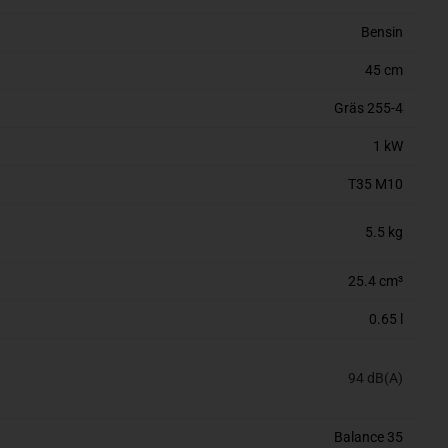
Bensin
45 cm
Gräs 255-4
1 kW
T35 M10
5.5 kg
25.4 cm³
0.65 l
94 dB(A)
Balance 35