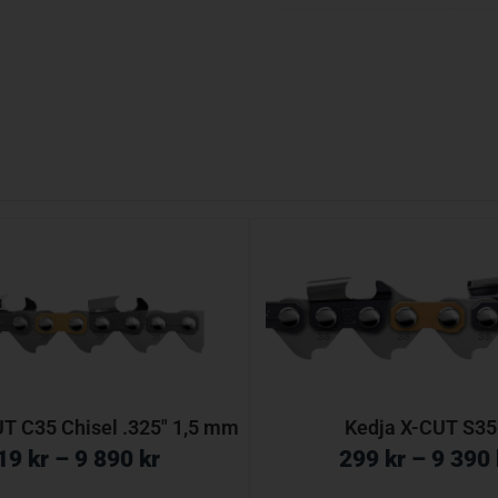
T C35 Chisel .325″ 1,5 mm
Kedja X-CUT S3
19
kr
–
9 890
kr
299
kr
–
9 390