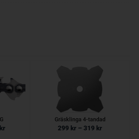
5G
Gräsklinga 4-tandad
kr
299
kr
–
319
kr