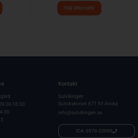
Välj alternativ
ce
Kontakt
dgård
Sulvikingen
Sulvikskorset 671 93 Arvika
09.00-18.00
14.00
info@sulvikingen.se
GT
ICA: 0570-22090