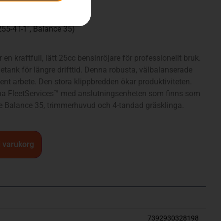
255-4T-1″, Balance 35)
n kraftfull, lätt 25cc bensinröjare för professionellt bruk.
etank för längre drifttid. Denna robusta, välbalanserade
vent arbete. Den stora klippbredden ökar produktiviteten.
rna FleetServices™ med anslutningsenheten som finns som
le Balance 35, trimmerhuvud och 4-tandad gräsklinga.
 i varukorg
7392930328198