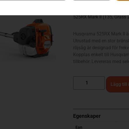
6 690
kr
525RX Mark II (T35, Grass 
Husqvarna 525RX Mark II är e
Utrustad med en stor bränsl
röjsåg är designad för frek
Kopplas enkelt till Husqva
tillbehör. Levereras med se
Lägg till
Egenskaper
Ean