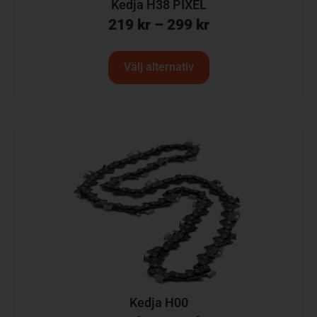
Kedja H38 PIXEL
219
kr
–
299
kr
Välj alternativ
Kedja H00