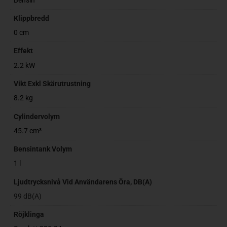
Bensin
Klippbredd
0 cm
Effekt
2.2 kW
Vikt Exkl Skärutrustning
8.2 kg
Cylindervolym
45.7 cm³
Bensintank Volym
1 l
Ljudtrycksnivå Vid Användarens Öra, DB(A)
99 dB(A)
Röjklinga