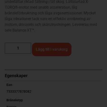
underlättar riktad fällning i tät skog. Lättstartad X-
TORQ®-motor med snabb acceleration, låg
bränsleförbrukning och låga avgasemissioner. Mycket
låga vibrationer tack vare en effektiv avvibrering av
motorn, drivaxeln och skärutrustningen. Levereras med
sele Balance XT™.
Lägg till i varukorg
Egenskaper
Ean
7333377878082
Bränsletyp