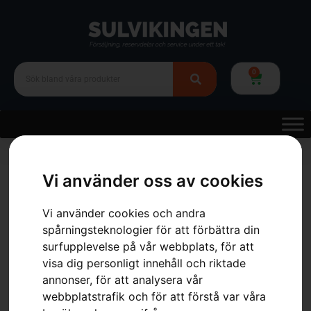
0
Hem
»
Webbutik
»
Skog
»
Röjsågar
»
Bensindrivna Röjsågar
»
HUSQVARNA 545FX AutoTune™
Vi använder oss av cookies
Vi använder cookies och andra
spårningsteknologier för att förbättra din
surfupplevelse på vår webbplats, för att
visa dig personligt innehåll och riktade
annonser, för att analysera vår
webbplatstrafik och för att förstå var våra