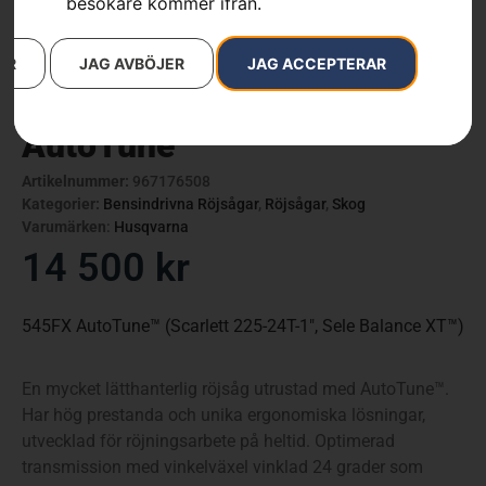
besökare kommer ifrån.
AR
JAG AVBÖJER
JAG ACCEPTERAR
HUSQVARNA 545FX
AutoTune™
Artikelnummer:
967176508
Kategorier:
Bensindrivna Röjsågar
,
Röjsågar
,
Skog
Varumärken
:
Husqvarna
14 500
kr
545FX AutoTune™ (Scarlett 225-24T-1″, Sele Balance XT™)
En mycket lätthanterlig röjsåg utrustad med AutoTune™.
Har hög prestanda och unika ergonomiska lösningar,
utvecklad för röjningsarbete på heltid. Optimerad
transmission med vinkelväxel vinklad 24 grader som