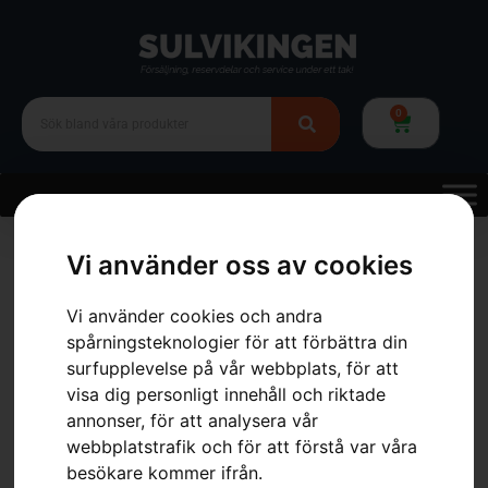
0
Hem
»
Webbutik
»
Reservdelar & tillbehör
»
för batteriprodukter
»
Vi använder oss av cookies
Husqvarna Aspire™ batteriladdare 18-C170
Vi använder cookies och andra
spårningsteknologier för att förbättra din
surfupplevelse på vår webbplats, för att
visa dig personligt innehåll och riktade
annonser, för att analysera vår
webbplatstrafik och för att förstå var våra
besökare kommer ifrån.