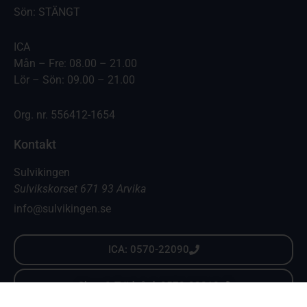
Sön: STÄNGT
ICA
Mån – Fre: 08.00 – 21.00
Lör – Sön: 09.00 – 21.00
Org. nr. 556412-1654
Kontakt
Sulvikingen
Sulvikskorset 671 93 Arvika
info@sulvikingen.se
ICA: 0570-22090
Skog & Trädgård: 0570-22010