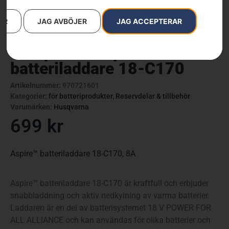
AR
JAG AVBÖJER
JAG ACCEPTERAR
Husqvarna Aspire™
batteriladdare 18-C170
Artikelnummer:
970721601
Kategorier:
för batteriprodukter
,
Reservdelar & tillbehör
Varumärken
:
Husqvarna
699
kr
Aspire™ batteriladdare 18-C170, 8A
Aspire™ batteriladdare 18-C170 är kraftfull och erbjuder
snabbladdning och aktiv nedkylning av varma batterier.
Laddaren är en del av batterisystemet 18 V POWER FOR
ALL ALLIANCE och kan användas för olika batterier och