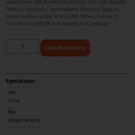
varumärken. Den är enkel att använda tack vare signalen
”Klart att användas” som indikerar tillräcklig laddning.
Denna laddare laddar 18-B72 (4Ah batteri) fullt på 35
minuter och 18-B108 (6Ah batteri) på 62 minuter.
Lägg till i varukorg
Egenskaper
Vikt
0.6 kg
Ean
7333377474475