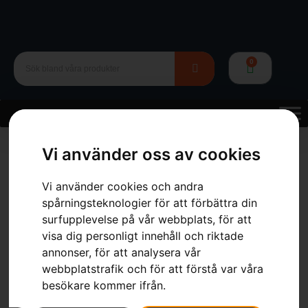
0
Hem
»
Webbutik
»
Trädgård
»
Gräsklippare
»
HUSQVARNA
Vi använder oss av cookies
Exclusive 54
Vi använder cookies och andra
spårningsteknologier för att förbättra din
surfupplevelse på vår webbplats, för att
visa dig personligt innehåll och riktade
HUSQVARNA Exclusive 54
annonser, för att analysera vår
webbplatstrafik och för att förstå var våra
Artikelnummer:
964914001
besökare kommer ifrån.
Kategorier:
Gräsklippare
,
Trädgård
Varumärken
:
Husqvarna