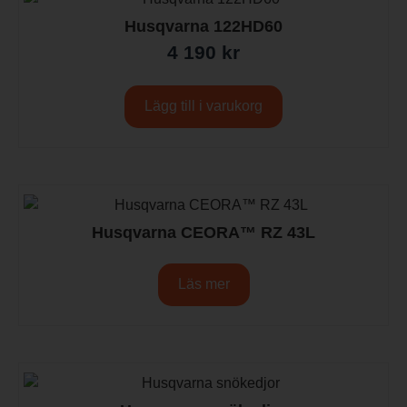
Husqvarna 122HD60
4 190
kr
Lägg till i varukorg
Husqvarna CEORA™ RZ 43L
Läs mer