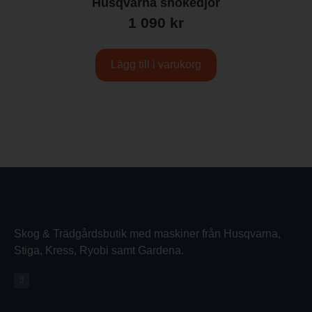
Husqvarna snökedjor
1 090
kr
Lägg till i varukorg
Skog & Trädgårdsbutik med maskiner från Husqvarna,
Stiga, Kress, Ryobi samt Gardena.