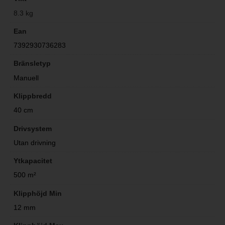
8.3 kg
Ean
7392930736283
Bränsletyp
Manuell
Klippbredd
40 cm
Drivsystem
Utan drivning
Ytkapacitet
500 m²
Klipphöjd Min
12 mm