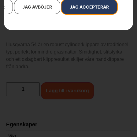
1 290
kr
AR
JAG AVBÖJER
JAG ACCEPTERAR
54 (Exclusive)
Husqvarna 54 är en robust cylinderklippare av traditionell
typ, perfekt för mindre gräsmattor. Smidighet, slitstyrka
och ett oslagbart klippresultat skiljer våra handklippare
från andra.
Lägg till i varukorg
Egenskaper
Vikt