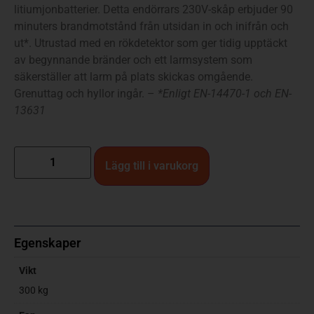
litiumjonbatterier. Detta endörrars 230V-skåp erbjuder 90
minuters brandmotstånd från utsidan in och inifrån och
ut*. Utrustad med en rökdetektor som ger tidig upptäckt
av begynnande bränder och ett larmsystem som
säkerställer att larm på plats skickas omgående.
Grenuttag och hyllor ingår. –
*Enligt EN-14470-1 och EN-
13631
Lägg till i varukorg
Egenskaper
Vikt
300 kg