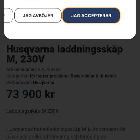
AR
JAG AVBÖJER
JAG ACCEPTERAR
Husqvarna laddningsskåp
M, 230V
Artikelnummer:
970790304
Kategorier:
för batteriprodukter
,
Reservdelar & tillbehör
Varumärken
:
Husqvarna
73 900
kr
Laddningsskåp M 230V
Husqvarnas batteriladdningsskåp M är konstruerat för
säker och godkänd förvaring och laddning av