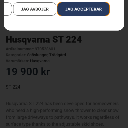
AR
JAG AVBÖJER
JAG ACCEPTERAR
Husqvarna ST 224
Artikelnummer:
970528601
Kategorier:
Snöslungor
,
Trädgård
Varumärken
:
Husqvarna
19 900
kr
ST 224
Husqvarna ST 224 has been developed for homeowners
who need a high-performing snow thrower to clear snow
from large driveways to pathways. It works regardless of
surface type thanks to the adjustable skid shoes.