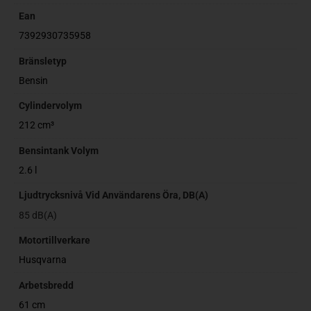
Ean
7392930735958
Bränsletyp
Bensin
Cylindervolym
212 cm³
Bensintank Volym
2.6 l
Ljudtrycksnivå Vid Användarens Öra, DB(A)
85 dB(A)
Motortillverkare
Husqvarna
Arbetsbredd
61 cm