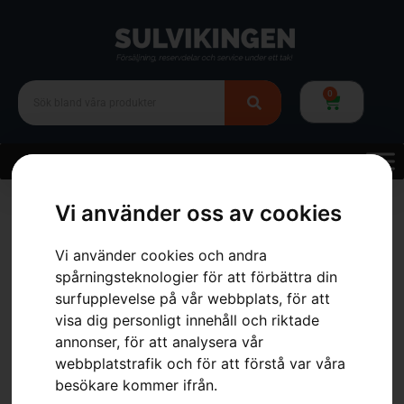
0
Hem
»
Webbutik
»
Skor & Kläder
»
Hjälmar
»
Hörselskydd
»
Vi använder oss av cookies
Hygiensats, X-COM R
Vi använder cookies och andra
spårningsteknologier för att förbättra din
surfupplevelse på vår webbplats, för att
visa dig personligt innehåll och riktade
annonser, för att analysera vår
webbplatstrafik och för att förstå var våra
besökare kommer ifrån.