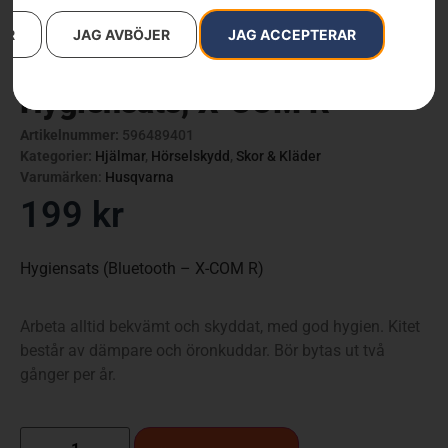
AR
JAG AVBÖJER
JAG ACCEPTERAR
Hygiensats, X-COM R
Artikelnummer:
596489401
Kategorier:
Hjälmar
,
Hörselskydd
,
Skor & Kläder
Varumärken
:
Husqvarna
199
kr
Hygiensats (Bluetooth – X-COM R)
Arbeta alltid bekvämt och skyddat, med god hygien. Kitet
består av dämpare och öronkuddar. Bör bytas ut två
gånger per år.