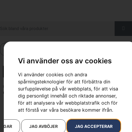
0
Vi använder oss av cookies
Vi använder cookies och andra
spårningsteknologier för att förbättra din
Hem
»
Webbutik
»
Trädgård
»
Leksaker
»
Leksak Motorsåg 550XP®
surfupplevelse på vår webbplats, för att visa
med skyddsutrustning
dig personligt innehåll och riktade annonser,
för att analysera vår webbplatstrafik och för
att förstå var våra besökare kommer ifrån.
INGAR
JAG AVBÖJER
JAG ACCEPTERAR