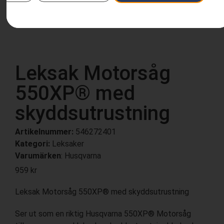
Leksak Motorsåg
550XP® med
skyddsutrustning
Artikelnummer:
546272401
Kategori:
Leksaker
Varumärken
:
Husqvarna
959
kr
Leksak Motorsåg 550XP® med skyddsutrustning
Ser ut som en riktig Husqvarna 550XP® Motorsåg