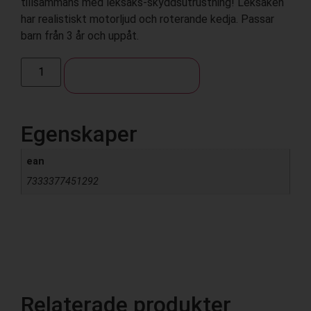
tillsammans med leksaks-skyddsutrustning! Leksaken
har realistiskt motorljud och roterande kedja. Passar
barn från 3 år och uppåt.
Lägg till i varukorg
Egenskaper
ean
7333377451292
Relaterade produkter