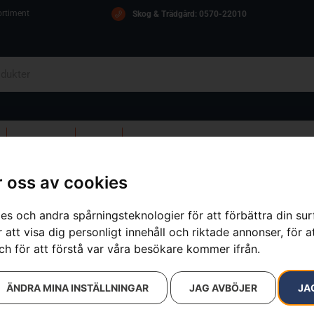
ortiment
Skog & Trädgård: 0570-22010
OM OSS
ICA
KONTAKT
 oss av cookies
utrustning
»
Oljepip-vinter grå, kombidunk
es och andra spårningsteknologier för att förbättra din su
 att visa dig personligt innehåll och riktade annonser, för a
Oljepip-vint
ch för att förstå var våra besökare kommer ifrån.
Artikelnummer:
586110701
Kategorier:
Bränsledunkar och 
ÄNDRA MINA INSTÄLLNINGAR
JAG AVBÖJER
JA
Varumärken
:
Husqvarna