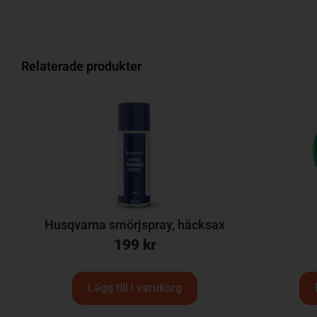
Relaterade produkter
Husqvarna smörjspray, häcksax
199
kr
Lägg till i varukorg