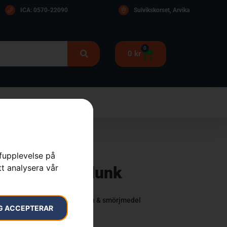
ICA: 0570-22090
Sulvikskorset, Arvika
0
0
kr
rfupplevelse på
tt analysera vår
er grå, kombidunk
fyllutrustning
,
Oljor, bränslen & smörjmedel
G ACCEPTERAR