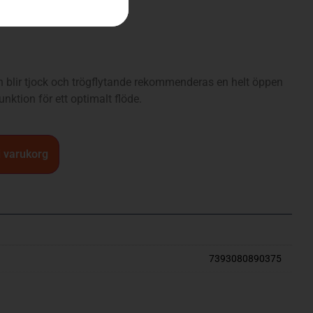
an blir tjock och trögflytande rekommenderas en helt öppen
nktion för ett optimalt flöde.
 i varukorg
7393080890375