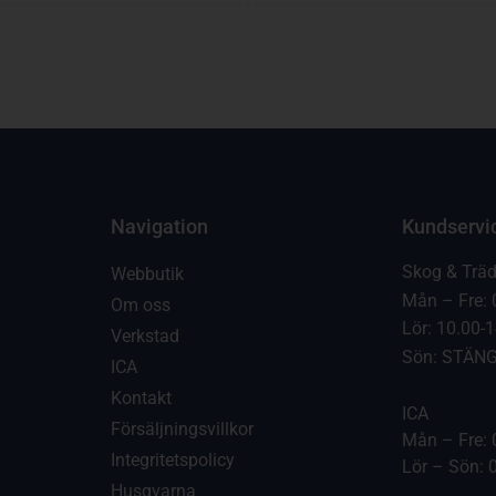
Navigation
Kundservi
Skog & Trä
Webbutik
Mån – Fre: 
Om oss
Lör: 10.00-
Verkstad
Sön: STÄN
ICA
Kontakt
ICA
Försäljningsvillkor
Mån – Fre: 
Integritetspolicy
Lör – Sön: 
Husqvarna