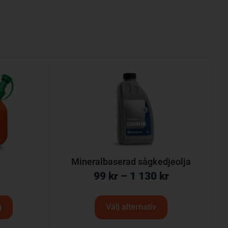
Mineralbaserad sågkedjeolja
99
kr
–
1 130
kr
g
Välj alternativ