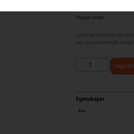
149
kr
Oljepip-vinter
I låga temperaturer när olj
pip utan automatisk stoppfu
Lägg till
Egenskaper
Ean