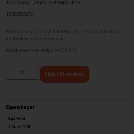
12″/30cm | 1,3mm | 3/8″mini | 44 DL
120SXEA074
Flernitad nos, lätt och hanterbar. För erfarna husägare,
lantbrukare och vedhuggare.
Kombinera med kedja: 91VXL044
Lägg till i varukorg
Egenskaper
Spårvidd
1.3mm/.050"