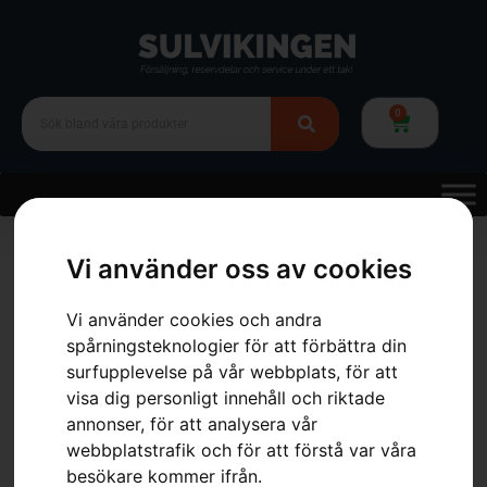
0
Hem
»
Webbutik
»
Skog
»
Skärutrustning
»
Motorsågskedja
»
OREGON
Svärd 3/8″mini AdvanceCut 12″
Vi använder oss av cookies
Vi använder cookies och andra
spårningsteknologier för att förbättra din
surfupplevelse på vår webbplats, för att
visa dig personligt innehåll och riktade
annonser, för att analysera vår
webbplatstrafik och för att förstå var våra
besökare kommer ifrån.