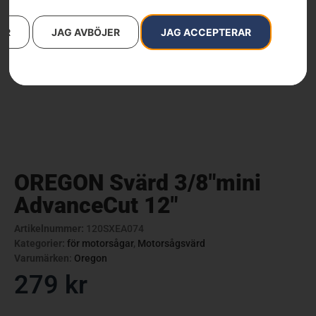
AR
JAG AVBÖJER
JAG ACCEPTERAR
OREGON Svärd 3/8″mini
AdvanceCut 12″
Artikelnummer:
120SXEA074
Kategorier:
för motorsågar
,
Motorsågsvärd
Varumärken
:
Oregon
279
kr