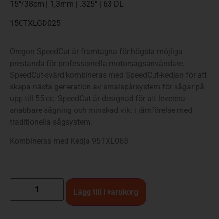
15″/38cm | 1,3mm | .325″ | 63 DL
150TXLGD025
Oregon SpeedCut är framtagna för högsta möjliga
prestanda för professionella motorsågsanvändare.
SpeedCut-svärd kombineras med SpeedCut-kedjan för att
skapa nästa generation av smalspårsystem för sågar på
upp till 55 cc. SpeedCut är designad för att leverera
snabbare sågning och minskad vikt i jämförelse med
traditionella sågsystem.
Kombineras med Kedja 95TXL063
Lägg till i varukorg