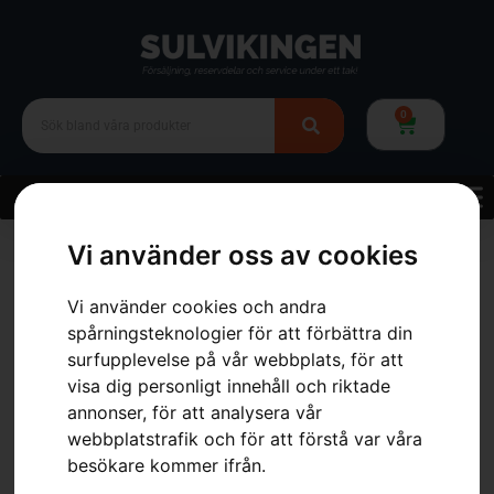
0
Hem
»
Webbutik
»
Skog
»
Skärutrustning
»
Motorsågskedja
»
OREGON
Vi använder oss av cookies
Svärd .325″ SpeedCut 15″
Vi använder cookies och andra
spårningsteknologier för att förbättra din
surfupplevelse på vår webbplats, för att
visa dig personligt innehåll och riktade
annonser, för att analysera vår
webbplatstrafik och för att förstå var våra
besökare kommer ifrån.