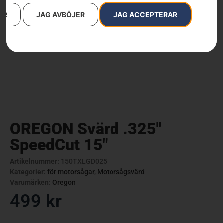
AR
JAG AVBÖJER
JAG ACCEPTERAR
OREGON Svärd .325″
SpeedCut 15″
Artikelnummer:
150TXLGD025
Kategorier:
för motorsågar
,
Motorsågsvärd
Varumärken
:
Oregon
499
kr