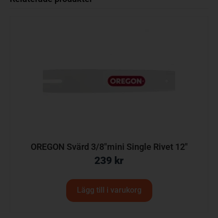
OREGON Svärd 3/8″mini Single Rivet 12″
239
kr
Lägg till i varukorg