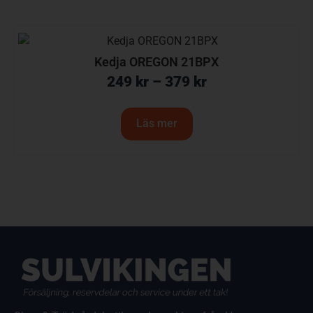
Kedja OREGON 21BPX
249
kr
–
379
kr
Läs mer