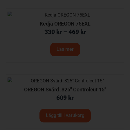
Kedja OREGON 75EXL
330
kr
–
469
kr
Läs mer
OREGON Svärd .325″ Controlcut 15″
609
kr
Lägg till i varukorg