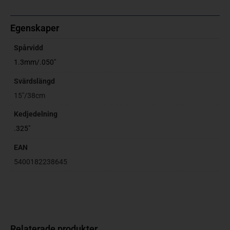
Egenskaper
Spårvidd
1.3mm/.050"
Svärdslängd
15"/38cm
Kedjedelning
.325"
EAN
5400182238645
Relaterade produkter