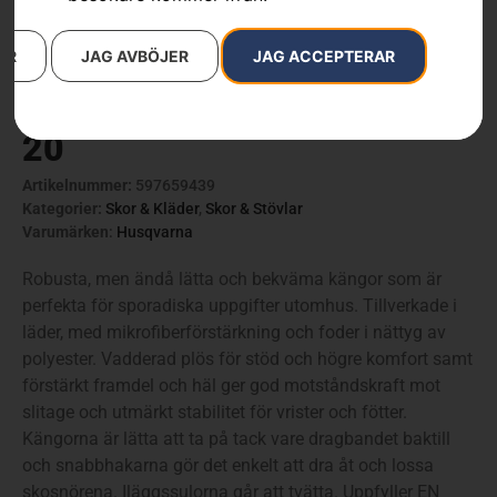
AR
JAG AVBÖJER
JAG ACCEPTERAR
Sågskyddskängor, Classic
20
Artikelnummer:
597659439
Kategorier:
Skor & Kläder
,
Skor & Stövlar
Varumärken
:
Husqvarna
Robusta, men ändå lätta och bekväma kängor som är
perfekta för sporadiska uppgifter utomhus. Tillverkade i
läder, med mikrofiberförstärkning och foder i nättyg av
polyester. Vadderad plös för stöd och högre komfort samt
förstärkt framdel och häl ger god motståndskraft mot
slitage och utmärkt stabilitet för vrister och fötter.
Kängorna är lätta att ta på tack vare dragbandet baktill
och snabbhakarna gör det enkelt att dra åt och lossa
skosnörena. Iläggssulorna går att tvätta. Uppfyller EN