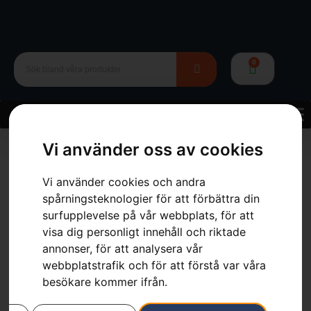
0
Hem
»
Webbutik
»
Skor & Kläder
»
Skor & Stövlar
»
Vi använder oss av cookies
Sågskyddsstövlar, Functional 24
Vi använder cookies och andra
spårningsteknologier för att förbättra din
surfupplevelse på vår webbplats, för att
visa dig personligt innehåll och riktade
annonser, för att analysera vår
Sågskyddsstövlar,
webbplatstrafik och för att förstå var våra
Functional 24
besökare kommer ifrån.
Artikelnummer:
PRNT_212