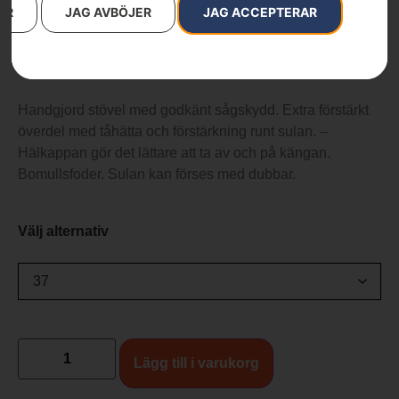
Kategorier:
Skor & Kläder
,
Skor & Stövlar
AR
JAG AVBÖJER
JAG ACCEPTERAR
Varumärken
:
Husqvarna
1 490
kr
Handgjord stövel med godkänt sågskydd. Extra förstärkt
överdel med tåhätta och förstärkning runt sulan. –
Hälkappan gör det lättare att ta av och på kängan.
Bomullsfoder. Sulan kan förses med dubbar.
Välj alternativ
Lägg till i varukorg