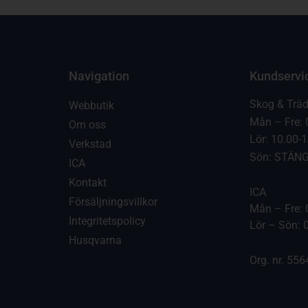
Navigation
Kundservi
Skog & Trä
Webbutik
Mån – Fre: 
Om oss
Lör: 10.00-
Verkstad
Sön: STÄN
ICA
Kontakt
ICA
Försäljningsvillkor
Mån – Fre: 
Integritetspolicy
Lör – Sön: 
Husqvarna
Org. nr. 55