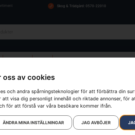
ortiment
Skog & Trädgård: 0570-22010
OM OSS
ICA
KONTAKT
 oss av cookies
es och andra spårningsteknologier för att förbättra din su
 att visa dig personligt innehåll och riktade annonser, för a
Skofett
ch för att förstå var våra besökare kommer ifrån.
Artikelnummer:
590652201
Kategorier:
Skor & Kläder
,
Skor
ÄNDRA MINA INSTÄLLNINGAR
JAG AVBÖJER
JA
Varumärken
:
Husqvarna