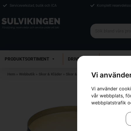
Serviceverkstad, butik och ICA
Komplett reservdelss
PRODUKTSORTIMENT
DRIVMEDEL
VERKSTAD
Vi använder
Hem
»
Webbutik
»
Skor & Kläder
»
Skor & Stövlar
»
Skofett
Vi använder cooki
vår webbplats, för
webbplatstrafik o