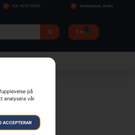
ICA: 0570-22090
Sulvikskorset, Arvika
0
0
kr
rfupplevelse på
tt analysera vår
 & Stövlar
G ACCEPTERAR