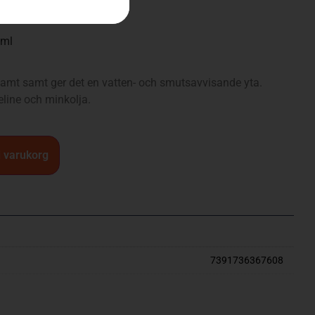
0ml
jsamt samt ger det en vatten- och smutsavvisande yta.
seline och minkolja.
 i varukorg
7391736367608