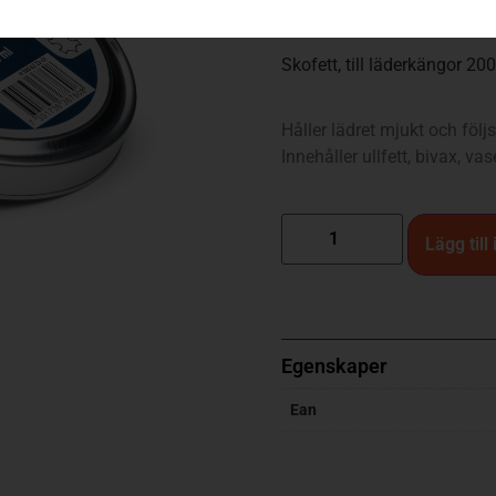
139
kr
Skofett, till läderkängor 20
Håller lädret mjukt och föl
Innehåller ullfett, bivax, va
Lägg till
Egenskaper
Ean