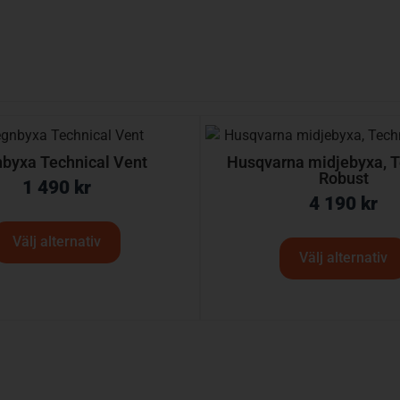
byxa Technical Vent
Husqvarna midjebyxa, T
Robust
1 490
kr
4 190
kr
Välj alternativ
Välj alternativ