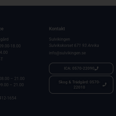
ce
Kontakt
dgård
Sulvikingen
Sulvikskorset 671 93 Arvika
09.00-18.00
14.00
info@sulvikingen.se
GT
ICA: 0570-22090
08.00 – 21.00
Skog & Trädgård: 0570-
09.00 – 21.00
22010
6412-1654