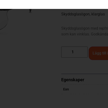
199
kr
Skyddsglasögon, klarglas
Skyddsglasögon med repfria
som kan vinklas. Godkända
Lägg till
Egenskaper
Ean