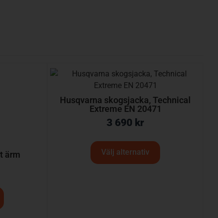
Husqvarna skogsjacka, Technical
Extreme EN 20471
3 690
kr
Välj alternativ
rt ärm