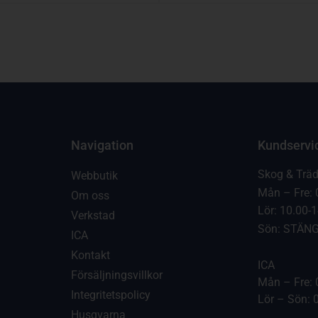
Navigation
Kundservi
Skog & Trä
Webbutik
Mån – Fre: 
Om oss
Lör: 10.00-
Verkstad
Sön: STÄN
ICA
Kontakt
ICA
Försäljningsvillkor
Mån – Fre: 
Integritetspolicy
Lör – Sön: 
Husqvarna