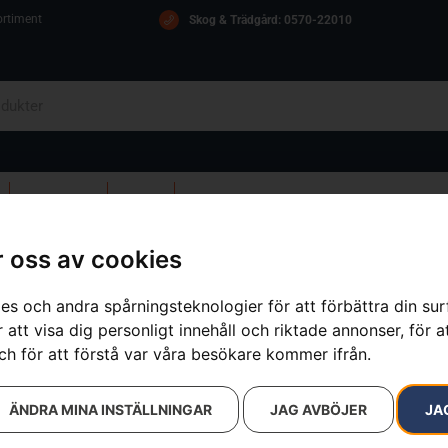
ortiment
Skog & Trädgård: 0570-22010
OM OSS
ICA
KONTAKT
 oss av cookies
gon, Clear X
es och andra spårningsteknologier för att förbättra din su
 att visa dig personligt innehåll och riktade annonser, för a
Skyddsglasög
ch för att förstå var våra besökare kommer ifrån.
Artikelnummer:
544963701
Kategorier:
Reservdelar & till
ÄNDRA MINA INSTÄLLNINGAR
JAG AVBÖJER
JA
Varumärken
:
Husqvarna