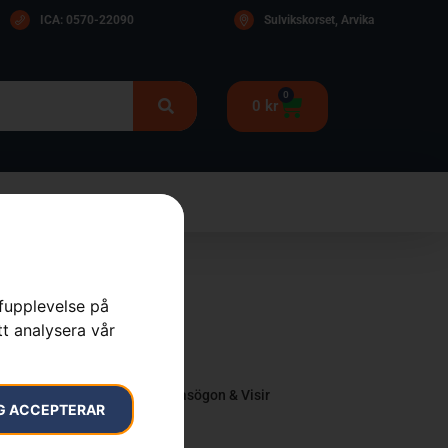
ICA: 0570-22090
Sulvikskorset, Arvika
0
0
kr
rfupplevelse på
tt analysera vår
on, Clear X
behör
,
Skor & Kläder
,
Skyddsglasögon & Visir
G ACCEPTERAR