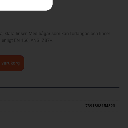
, klara linser. Med bågar som kan förlängas och linser
 enligt EN 166, ANSI Z87+.
 i varukorg
7391883154823