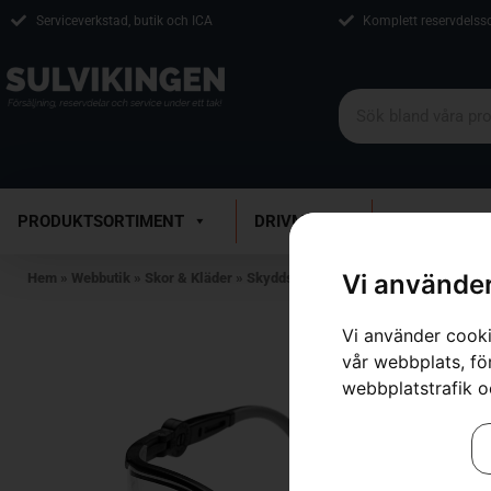
Serviceverkstad, butik och ICA
Komplett reservdelss
PRODUKTSORTIMENT
DRIVMEDEL
VERKSTAD
Vi använder
Hem
»
Webbutik
»
Skor & Kläder
»
Skyddsglasögon & Visir
»
Skyddsglasö
Vi använder cooki
vår webbplats, för
webbplatstrafik o