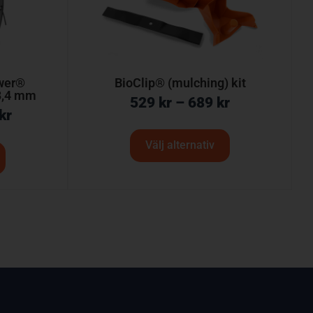
wer®
BioClip® (mulching) kit
3,4 mm
529
kr
–
689
kr
kr
Välj alternativ