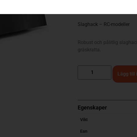
22 900
kr
Slaghack – RC-modeller
Robust och pålitlig slagha
gräskratta.
Lägg till
Egenskaper
Vikt
Ean