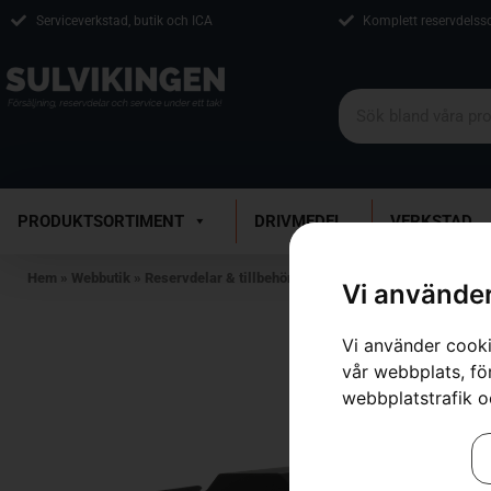
Serviceverkstad, butik och ICA
Komplett reservdelss
PRODUKTSORTIMENT
DRIVMEDEL
VERKSTAD
Hem
»
Webbutik
»
Reservdelar & tillbehör
»
för trädgårdstraktorer
»
Fron
Vi använder
Vi använder cooki
vår webbplats, för
webbplatstrafik o