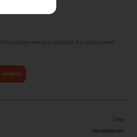
ck för områden med grov växtlighet. Kan utrustas med
 i varukorg
75 kg
7391883982433