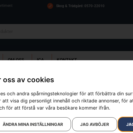
ortiment
Skog & Trädgård: 0570-22010
OM OSS
ICA
KONTAKT
tmonterade tillbehör
»
Slaghack – RC-modeller
 oss av cookies
es och andra spårningsteknologier för att förbättra din su
Slaghack – R
 att visa dig personligt innehåll och riktade annonser, för a
ch för att förstå var våra besökare kommer ifrån.
Artikelnummer:
596289801
Kategorier:
för åkgräsklippare
tillbehör
,
Reservdelar & tillbeh
ÄNDRA MINA INSTÄLLNINGAR
JAG AVBÖJER
JA
Varumärken
:
Husqvarna