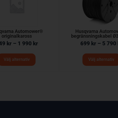
qvarna Automower®
Husqvarna Automo
originalkaross
begränsningskabel Ø
49
kr
–
1 990
kr
699
kr
–
5 790
Välj alternativ
Välj alternativ