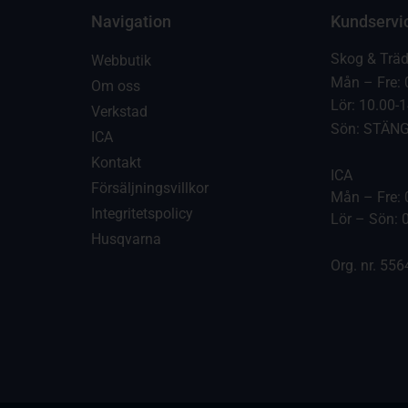
Navigation
Kundservi
Skog & Trä
Webbutik
Mån – Fre: 
Om oss
Lör: 10.00-
Verkstad
Sön: STÄN
ICA
Kontakt
ICA
Försäljningsvillkor
Mån – Fre: 
Integritetspolicy
Lör – Sön: 
Husqvarna
Org. nr. 55