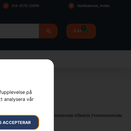
ICA: 0570-22090
Sulvikskorset, Arvika
0
0
kr
rfupplevelse på
C-modeller
tt analysera vår
,
för trädgårdstraktorer
,
Frontmonterade tillbehör
,
Frontmonterade
ör
G ACCEPTERAR