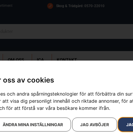
ortiment
Skog & Trädgård: 0570-22010
OM OSS
ICA
KONTAKT
SQVARNA 215iHD45 utan batteri och laddare
 oss av cookies
es och andra spårningsteknologier för att förbättra din su
HUSQVARNA 2
 att visa dig personligt innehåll och riktade annonser, för a
laddare
ch för att förstå var våra besökare kommer ifrån.
Artikelnummer:
970536501
ÄNDRA MINA INSTÄLLNINGAR
JAG AVBÖJER
JA
Kategorier:
Batteridrivna Häc