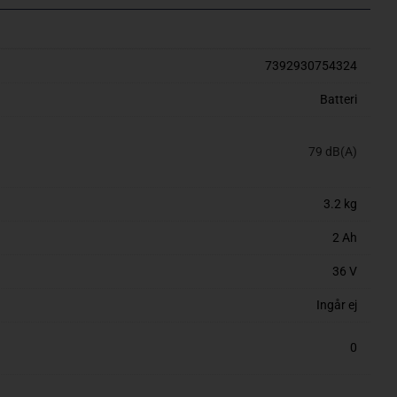
7392930754324
Batteri
79 dB(A)
3.2 kg
2 Ah
36 V
Ingår ej
0