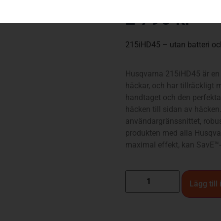
Varumärken
:
Husqvarna
2 790
kr
215iHD45 – utan batteri oc
Husqvarna 215iHD45 är en du
häckar, och har tillräckligt
handtaget och den perfekta 
häcken till sidan av häcken
användargränssnittet, robu
produkten med alla Husqvarn
maximal effekt, kan SavE™-l
Lägg till