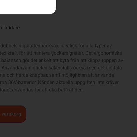
h laddare
bbelsidig batterihäcksax, idealisk för alla typer av
 med kraft för att hantera tjockare grenar. Det ergonomiska
balansen gör det enkelt att byta från att klippa toppen av
. Användarvänligheten säkerställs också med det digitala
sta och hårda knappar, samt möjligheten att använda
a 36V-batterier. När den aktuella uppgiften inte kräver
äget användas för att öka batteritiden.
 i varukorg