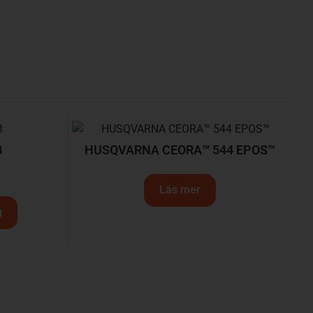
B
HUSQVARNA CEORA™ 544 EPOS™
Läs mer
g