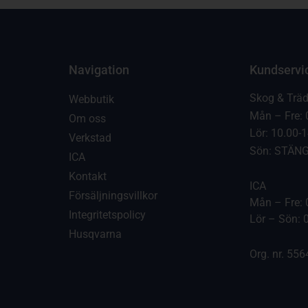
Navigation
Kundservi
Skog & Trä
Webbutik
Mån – Fre: 
Om oss
Lör: 10.00-
Verkstad
Sön: STÄN
ICA
Kontakt
ICA
Försäljningsvillkor
Mån – Fre: 
Integritetspolicy
Lör – Sön: 
Husqvarna
Org. nr. 55