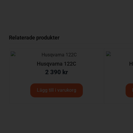
Relaterade produkter
Husqvarna 122C
H
2 390
kr
Lägg till i varukorg