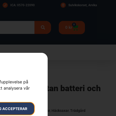
ICA: 0570-22090
Sulvikskorset, Arvika
0
0
kr
rfupplevelse på
15iHD45 utan batteri och
tt analysera vår
G ACCEPTERAR
ksaxar
,
Batteridrivna Häcksaxar
,
Häcksaxar
,
Trädgård