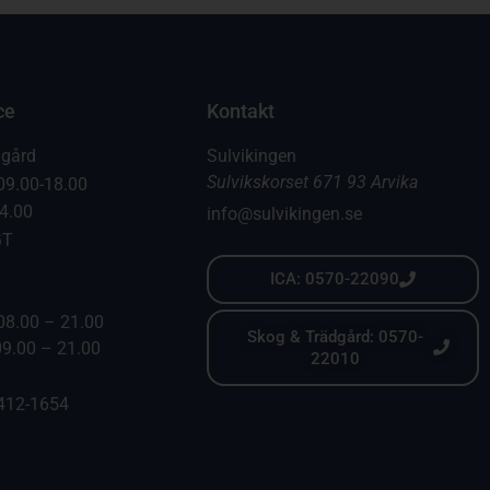
ce
Kontakt
dgård
Sulvikingen
Sulvikskorset 671 93 Arvika
09.00-18.00
14.00
info@sulvikingen.se
GT
ICA: 0570-22090
08.00 – 21.00
Skog & Trädgård: 0570-
09.00 – 21.00
22010
6412-1654