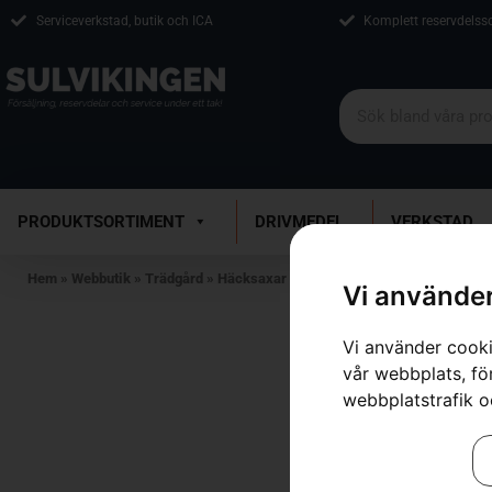
Serviceverkstad, butik och ICA
Komplett reservdelss
PRODUKTSORTIMENT
DRIVMEDEL
VERKSTAD
Hem
»
Webbutik
»
Trädgård
»
Häcksaxar
»
Batteridrivna Häcksaxar
»
HU
Vi använder
Vi använder cooki
vår webbplats, för
webbplatstrafik o