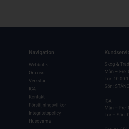
Navigation
Kundservi
Skog & Trä
Webbutik
Mån – Fre: 
Om oss
Lör: 10.00-
Verkstad
Sön: STÄN
ICA
Kontakt
ICA
Försäljningsvillkor
Mån – Fre: 
Integritetspolicy
Lör – Sön: 
Husqvarna