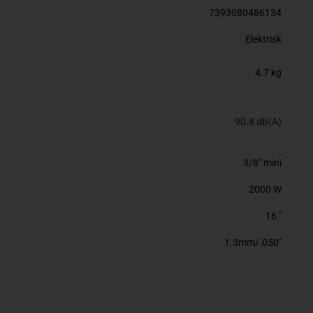
7393080486134
Elektrisk
4.7 kg
90.8 dB(A)
3/8" mini
2000 W
16 "
1.3mm/.050"