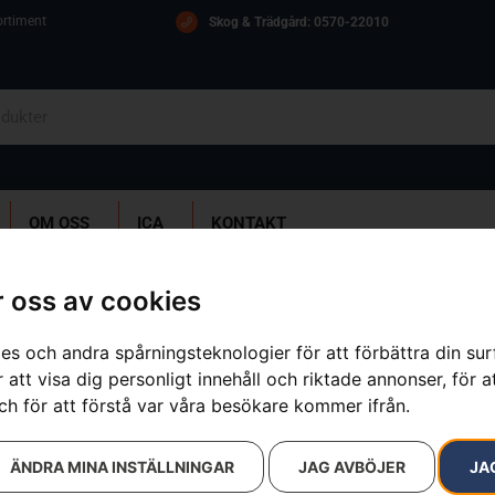
ortiment
Skog & Trädgård: 0570-22010
OM OSS
ICA
KONTAKT
NA 420EL
 oss av cookies
es och andra spårningsteknologier för att förbättra din su
HUSQVARNA
 att visa dig personligt innehåll och riktade annonser, för a
ch för att förstå var våra besökare kommer ifrån.
Artikelnummer:
967205716
Kategorier:
Eldrivna Motorsåg
Varumärken
:
Husqvarna
ÄNDRA MINA INSTÄLLNINGAR
JAG AVBÖJER
JA