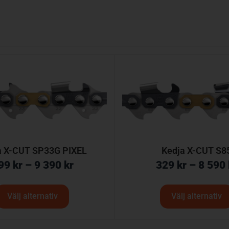
a X-CUT SP33G PIXEL
Kedja X-CUT S8
99
kr
–
9 390
kr
329
kr
–
8 590
Välj alternativ
Välj alternativ