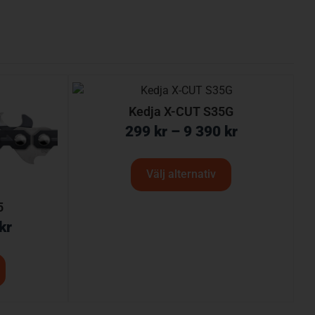
Kedja X-CUT S35G
299
kr
–
9 390
kr
Välj alternativ
5
kr