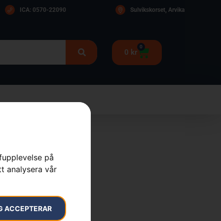
ICA: 0570-22090
Sulvikskorset, Arvika
0
0
kr
rfupplevelse på
 420EL
tt analysera vår
ar
,
Motorsågar
,
Skog
G ACCEPTERAR