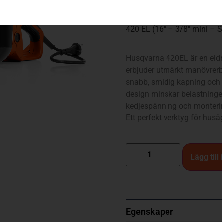
3 590
kr
420 EL (16″ – 3/8″ mini – 
Husqvarna 420EL är en eld
erbjuder utmärkt manövrerba
snabb, smidig kapning och 
design minskar belastningen
kedjespänning och monterin
Ett perfekt verktyg för hus
Lägg till
Egenskaper