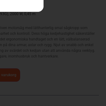
S93G), 2000 W, 0,45 m
riven motorsåg med lätthanterlig smal sågkropp som
rhet och kontroll. Dess höga kedjehastighet säkerställer
det ergonomiska handtaget och en lätt, välbalanserad
 på dina armar, axlar och rygg. Njut av snabb och enkel
g av svärdet och kedjan utan att använda några verktyg.
ägare, inomhusbruk och hantverkare.
 i varukorg