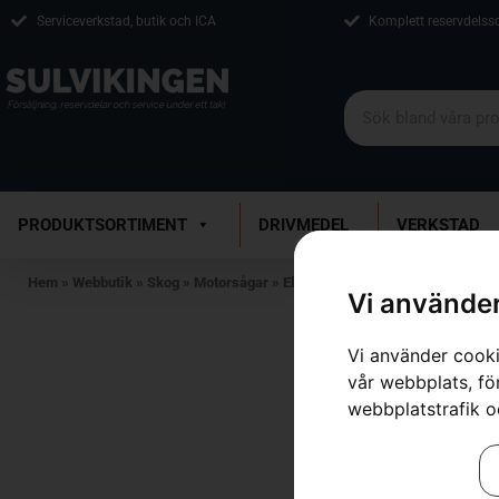
Serviceverkstad, butik och ICA
Komplett reservdelss
PRODUKTSORTIMENT
DRIVMEDEL
VERKSTAD
Hem
»
Webbutik
»
Skog
»
Motorsågar
»
Eldrivna Motorsågar
»
HUSQVAR
Vi använder
Vi använder cooki
vår webbplats, för
webbplatstrafik o