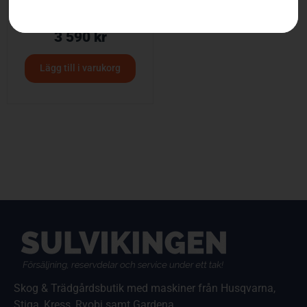
HUSQVARNA 420EL
3 590
kr
Lägg till i varukorg
Skog & Trädgårdsbutik med maskiner från Husqvarna,
Stiga, Kress, Ryobi samt Gardena.