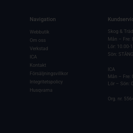
Navigation
Kundservi
Skog & Trä
Webbutik
Mån – Fre: 
Om oss
Lör: 10.00-
Verkstad
Sön: STÄN
ICA
Kontakt
ICA
Försäljningsvillkor
Mån – Fre: 
Integritetspolicy
Lör – Sön: 
Husqvarna
Org. nr. 55