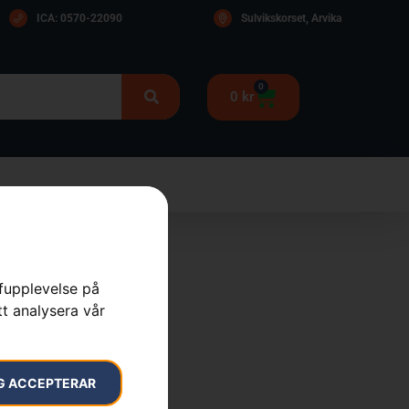
ICA: 0570-22090
Sulvikskorset, Arvika
0
0
kr
rfupplevelse på
 540
tt analysera vår
gård
G ACCEPTERAR