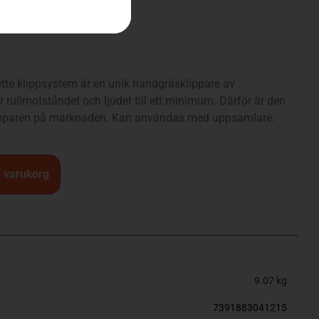
te klippsystem är en unik handgräsklippare av
ar rullmotståndet och ljudet till ett minimum. Därför är den
ipparen på marknaden. Kan användas med uppsamlare.
 i varukorg
9.07 kg
7391883041215