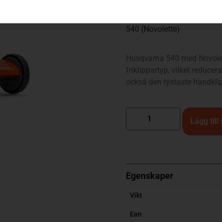
1 990
kr
540 (Novolette)
Husqvarna 540 med Novolet
friklippartyp, vilket reducer
också den tystaste handkl
Lägg till
Egenskaper
Vikt
Ean