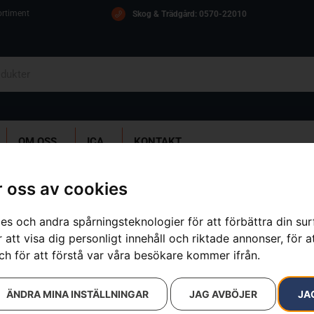
ortiment
Skog & Trädgård: 0570-22010
OM OSS
ICA
KONTAKT
 oss av cookies
es och andra spårningsteknologier för att förbättra din su
HUSQVARNA
 att visa dig personligt innehåll och riktade annonser, för a
ch för att förstå var våra besökare kommer ifrån.
Artikelnummer:
964944001
Kategorier:
Gräsklippare
,
Träd
Varumärken
:
Husqvarna
ÄNDRA MINA INSTÄLLNINGAR
JAG AVBÖJER
JA