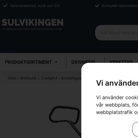
Serviceverkstad, butik och ICA
Komplett reservdelss
PRODUKTSORTIMENT
DRIVMEDEL
VERKSTAD
Hem
»
Webbutik
»
Trädgård
»
Gräsklippare
»
HUSQVARNA 540
Vi använder
Vi använder cooki
vår webbplats, för
webbplatstrafik o