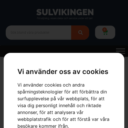
0
Hem
»
Webbutik
»
Trädgård
»
Gräsklippare
»
Batteridrivna
Gräsklippare
»
Husqvarna LB 144i utan batteri och laddare
Vi använder oss av cookies
Vi använder cookies och andra
spårningsteknologier för att förbättra din
surfupplevelse på vår webbplats, för att
visa dig personligt innehåll och riktade
annonser, för att analysera vår
webbplatstrafik och för att förstå var våra
besökare kommer ifrån.