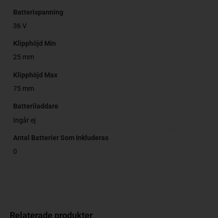
Batterispanning
36 V
Klipphöjd Min
25 mm
Klipphöjd Max
75 mm
Batteriladdare
Ingår ej
Antal Batterier Som Inkluderas
0
Relaterade produkter