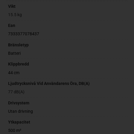
Vikt
15.5 kg
Ean
7333377078437
Bränsletyp
Batteri
Klippbredd
44 cm
Ljudtrycksnivå Vid Användarens Öra, DB(A)
77 dB(A)
Drivsystem
Utan drivning
Ytkapacitet
500 m²