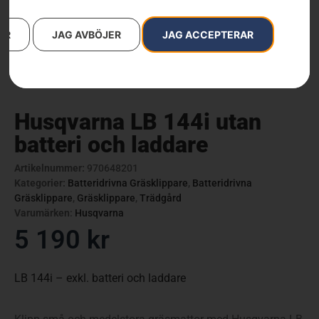
AR
JAG AVBÖJER
JAG ACCEPTERAR
Husqvarna LB 144i utan
batteri och laddare
Artikelnummer:
970648201
Kategorier:
Batteridrivna Gräsklippare
,
Batteridrivna
Gräsklippare
,
Gräsklippare
,
Trädgård
Varumärken
:
Husqvarna
5 190
kr
LB 144i – exkl. batteri och laddare