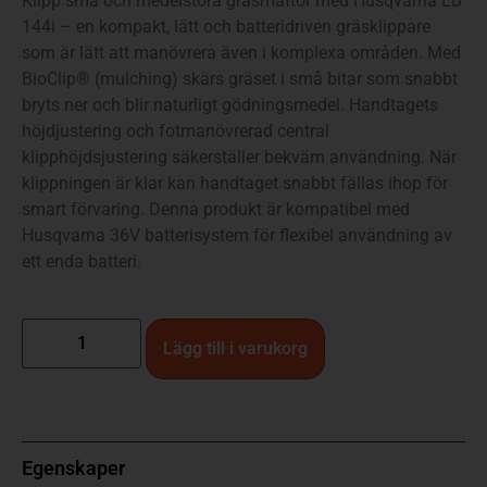
Klipp små och medelstora gräsmattor med Husqvarna LB
144i – en kompakt, lätt och batteridriven gräsklippare
som är lätt att manövrera även i komplexa områden. Med
BioClip® (mulching) skärs gräset i små bitar som snabbt
bryts ner och blir naturligt gödningsmedel. Handtagets
höjdjustering och fotmanövrerad central
klipphöjdsjustering säkerställer bekväm användning. När
klippningen är klar kan handtaget snabbt fällas ihop för
smart förvaring. Denna produkt är kompatibel med
Husqvarna 36V batterisystem för flexibel användning av
ett enda batteri.
Lägg till i varukorg
Egenskaper