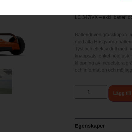
9 790
kr
LC 347iVX – exkl. batteri o
Batteridriven gräsklippare 
med alla Husqvarna-batterie
Tyst och effektiv drift med 
knappsats, enkel höjdjuster
klippning av medelstora gr
och information och möjliggö
Lägg till
Egenskaper