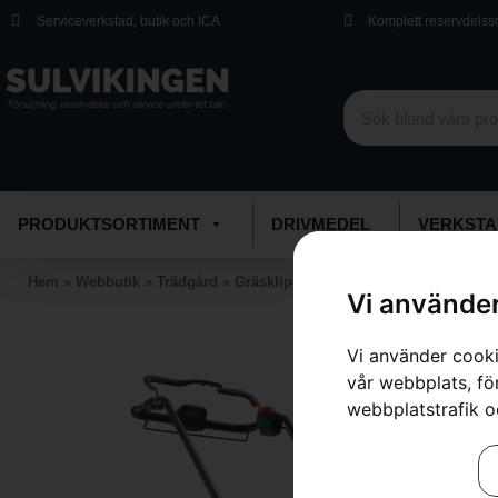
Serviceverkstad, butik och ICA
Komplett reservdelss
PRODUKTSORTIMENT
DRIVMEDEL
VERKSTA
Hem
»
Webbutik
»
Trädgård
»
Gräsklippare
»
Batteridrivna Gräsklip
Vi använder
Vi använder cooki
vår webbplats, för
webbplatstrafik o