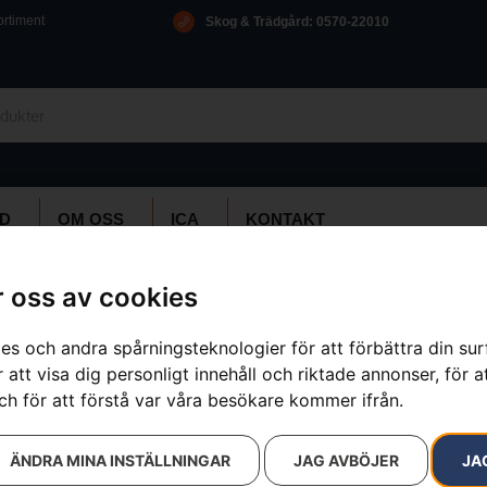
ortiment
Skog & Trädgård: 0570-22010
D
OM OSS
ICA
KONTAKT
pare
»
HUSQVARNA LC 347iVX
 oss av cookies
es och andra spårningsteknologier för att förbättra din su
HUSQVARNA 
 att visa dig personligt innehåll och riktade annonser, för a
ch för att förstå var våra besökare kommer ifrån.
Artikelnummer:
967862301
Kategorier:
Batteridrivna Grä
Varumärken
:
Husqvarna
ÄNDRA MINA INSTÄLLNINGAR
JAG AVBÖJER
JA