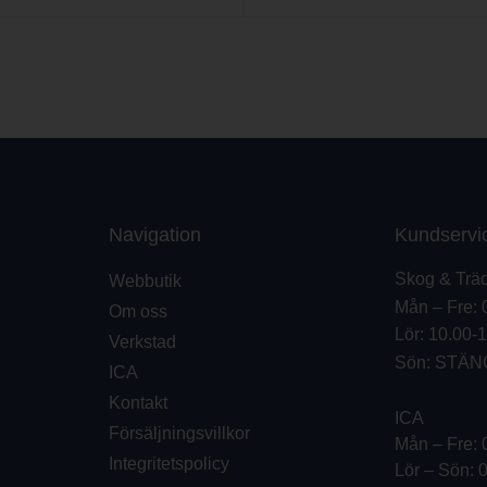
Navigation
Kundservi
Skog & Trä
Webbutik
Mån – Fre: 
Om oss
Lör: 10.00-
Verkstad
Sön: STÄN
ICA
Kontakt
ICA
Försäljningsvillkor
Mån – Fre: 
Integritetspolicy
Lör – Sön: 