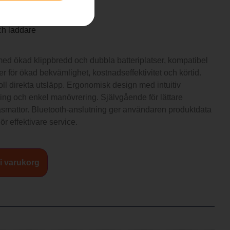
ch laddare
med ökad klippbredd och dubbla batteriplatser, kompatibel
r för ökad bekvämlighet, kostnadseffektivitet och körtid.
noll direkta utsläpp. Ergonomisk design med intuitiv
ing och enkel manövrering. Självgående för lättare
äsmattor. Bluetooth-anslutning ger användaren produktdata
r effektivare service.
 i varukorg