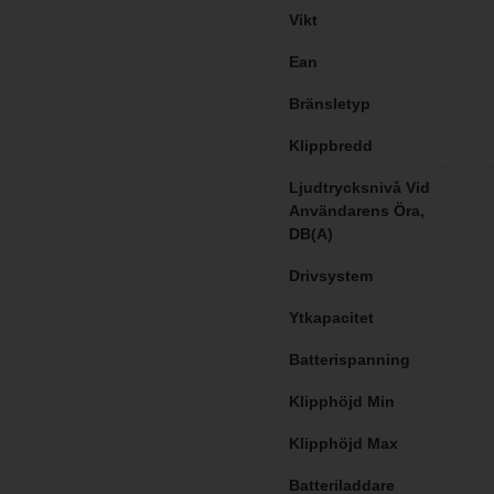
Vikt
Ean
Bränsletyp
Klippbredd
Ljudtrycksnivå Vid
Användarens Öra,
DB(A)
Drivsystem
Ytkapacitet
Batterispanning
Klipphöjd Min
Klipphöjd Max
Batteriladdare