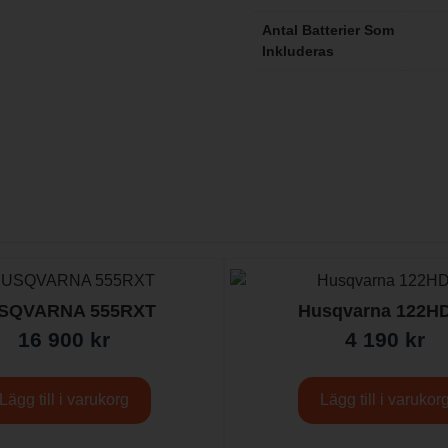
Antal Batterier Som
Inkluderas
SQVARNA 555RXT
Husqvarna 122H
16 900
kr
4 190
kr
Lägg till i varukorg
Lägg till i varukor