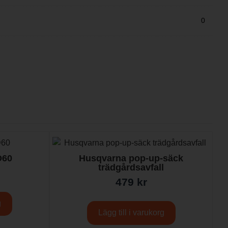
0
D60
Husqvarna pop-up-säck
trädgårdsavfall
479
kr
g
Lägg till i varukorg