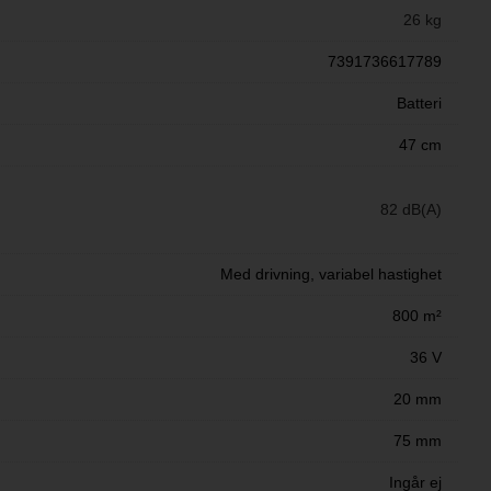
26 kg
7391736617789
Batteri
47 cm
82 dB(A)
Med drivning, variabel hastighet
800 m²
36 V
20 mm
75 mm
Ingår ej