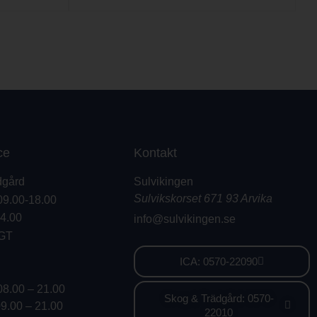
ce
Kontakt
dgård
Sulvikingen
Sulvikskorset 671 93 Arvika
09.00-18.00
14.00
info@sulvikingen.se
GT
ICA: 0570-22090
08.00 – 21.00
Skog & Trädgård: 0570-
09.00 – 21.00
22010