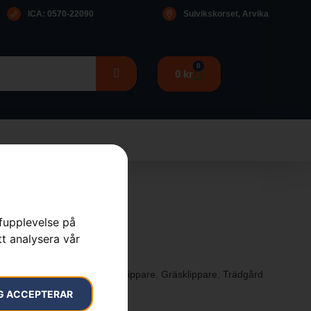
ICA: 0570-22090
Sulvikskorset, Arvika
0
0
kr
rfupplevelse på
LC 347iVX
tt analysera vår
sklippare
,
Batteridrivna Gräsklippare
,
Gräsklippare
,
Trädgård
G ACCEPTERAR