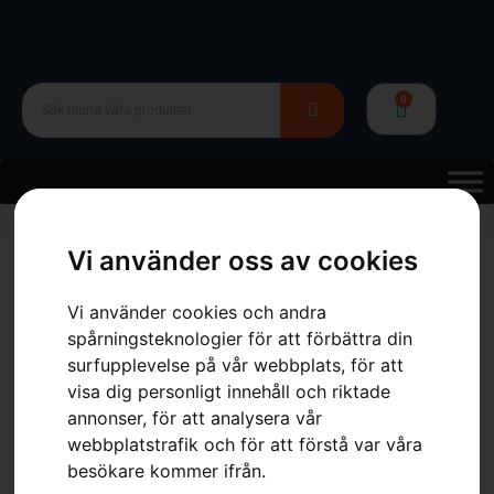
0
Hem
»
Webbutik
»
Trädgård
»
Rengörning
»
Högtryckstvätt
»
Husqvarna PW 360
Vi använder oss av cookies
Vi använder cookies och andra
spårningsteknologier för att förbättra din
surfupplevelse på vår webbplats, för att
visa dig personligt innehåll och riktade
annonser, för att analysera vår
webbplatstrafik och för att förstå var våra
Husqvarna PW 360
besökare kommer ifrån.