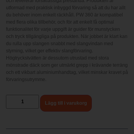
och levererar förstklassiga prestanda. Produkten är
utformad med praktisk inbyggd förvaring så att du har allt
du behöver inom enkelt räckhåll. PW 360 är kompatibel
med flera olika tillbehör, och för att enkelt få optimal
funktionalitet för varje uppgift är guider för munstycken
och tryck tillgängliga på produkten. När jobbet är klart kan
du rulla upp slangen snabbt med slangvindan med
styrning, vilket ger effektiv slangförvaring.
Högtryckstvätten är dessutom utrustad med stora
mönstrade däck som ger utmärkt grepp i krävande terräng
och ett vikbart aluminiumhandtag, vilket minskar kravet på
förvaringsutrymme.
Lägg till i varukorg