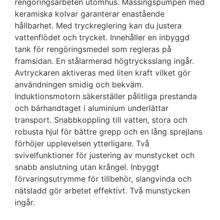
rengöringsarbeten utomhus. Mässingspumpen med
keramiska kolvar garanterar enastående
hållbarhet. Med tryckreglering kan du justera
vattenflödet och trycket. Innehåller en inbyggd
tank för rengöringsmedel som regleras på
framsidan. En stålarmerad högtrycksslang ingår.
Avtryckaren aktiveras med liten kraft vilket gör
användningen smidig och bekväm.
Induktionsmotorn säkerställer pålitliga prestanda
och bärhandtaget i aluminium underlättar
transport. Snabbkoppling till vatten, stora och
robusta hjul för bättre grepp och en lång sprejlans
förhöjer upplevelsen ytterligare. Två
svivelfunktioner för justering av munstycket och
snabb anslutning utan krångel. Inbyggt
förvaringsutrymme för tillbehör, slangvinda och
nätsladd gör arbetet effektivt. Två munstycken
ingår.