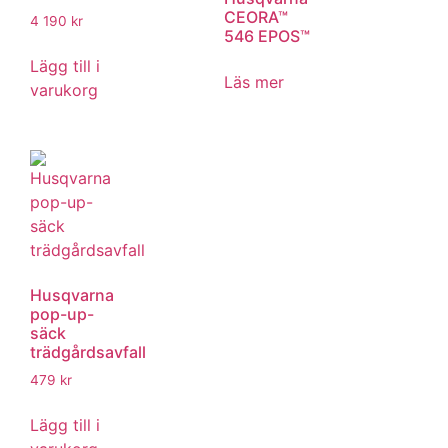
CEORA™
4 190
kr
546 EPOS™
Lägg till i
Läs mer
varukorg
Husqvarna
pop-up-
säck
trädgårdsavfall
479
kr
Lägg till i