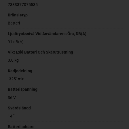
7333377075535
Bränsletyp
Batteri
Ljudtrycksnivå Vid Användarens Öra, DB(A)
91 dB(A)
Vikt Exkl Batteri Och Skärutrustning
3.0 kg
Kedjedelning
.325" mini
Batterispanning
36 V
Svärdslängd
14 "
Batteriladdare