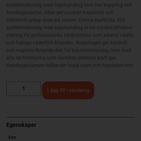
batterimotorsåg med topphandtag som har koppling och
handtagsvärme, vilket ger suverän kapacitet och
förbättrat grepp även på vintern. Denna kraftfulla 36V
batterimotorsåg med topphandtag är ett mycket effektivt
verktyg för professionella trädklättrare som arbetar i kalla
och fuktiga väderförhållanden. Kopplingen ger kontroll
och respons liknande den för bensinmotorsåg, men med
alla de fördelarna som sladdlös elektrisk kraft ger.
Handtagsvärmen håller din hand varm och handsken torr.
Lägg till i varukorg
Egenskaper
Ean