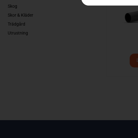
Skog
Skor & Kläder
Trädgård
Utrustning