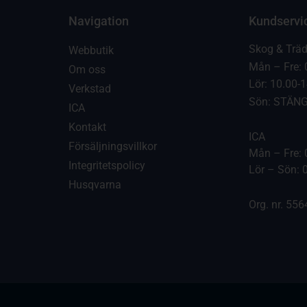
Navigation
Kundservi
Skog & Trä
Webbutik
Mån – Fre: 
Om oss
Lör: 10.00-
Verkstad
Sön: STÄN
ICA
Kontakt
ICA
Försäljningsvillkor
Mån – Fre: 
Integritetspolicy
Lör – Sön: 
Husqvarna
Org. nr. 55