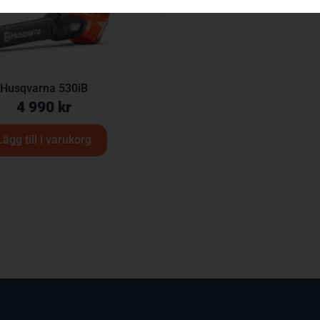
Husqvarna 530iB
4 990
kr
Lägg till i varukorg