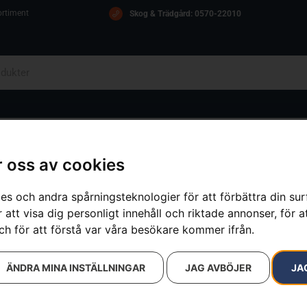
ortiment
Skog & Trädgård: 0570-22010
OM OSS
ICA
KONTAKT
 oss av cookies
es och andra spårningsteknologier för att förbättra din su
 att visa dig personligt innehåll och riktade annonser, för a
resultat
ch för att förstå var våra besökare kommer ifrån.
ÄNDRA MINA INSTÄLLNINGAR
JAG AVBÖJER
JA