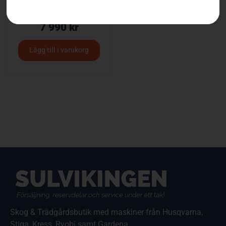
HUSQVARNA 360BT
7 990
kr
Lägg till i varukorg
Skog & Trädgårdsbutik med maskiner från Husqvarna,
Stiga, Kress, Ryobi samt Gardena.