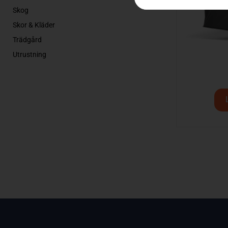
Skog
Skor & Kläder
Trädgård
Utrustning