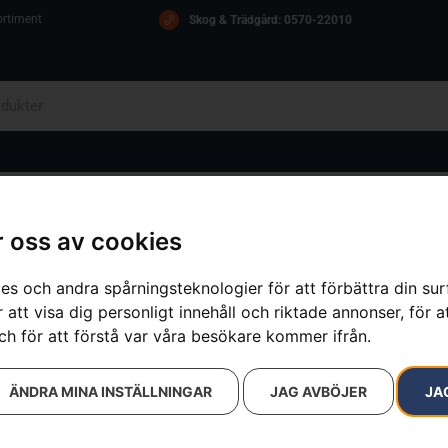
ortiment
Skog & Trädgård: 0570-22010
OM OSS
ICA
KONTAKT
 oss av cookies
es och andra spårningsteknologier för att förbättra din su
 att visa dig personligt innehåll och riktade annonser, för a
resultat
ch för att förstå var våra besökare kommer ifrån.
ÄNDRA MINA INSTÄLLNINGAR
JAG AVBÖJER
JA