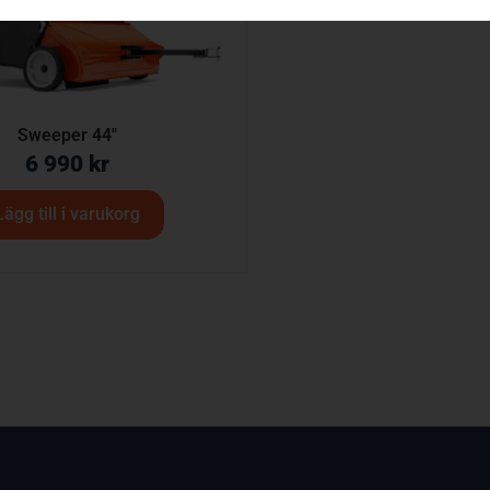
Sweeper 44″
6 990
kr
Lägg till i varukorg