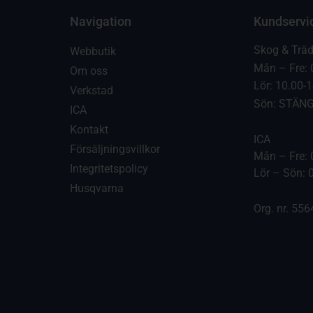
Navigation
Kundservi
Skog & Trä
Webbutik
Mån – Fre: 
Om oss
Lör: 10.00-
Verkstad
Sön: STÄN
ICA
Kontakt
ICA
Försäljningsvillkor
Mån – Fre: 
Integritetspolicy
Lör – Sön: 
Husqvarna
Org. nr. 55