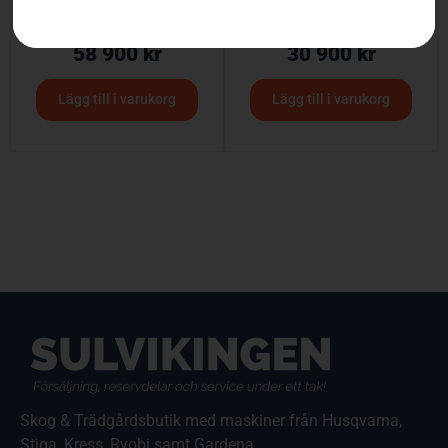
Vikplog
Snöblad – P500
58 900
kr
30 900
kr
Lägg till i varukorg
Lägg till i varukorg
Skog & Trädgårdsbutik med maskiner från Husqvarna,
Stiga, Kress, Ryobi samt Gardena.