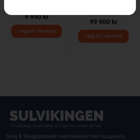
HUSQVARNA TF 335
Weed brush –
ARWB580Xv1
9 990
kr
99 900
kr
Lägg till i varukorg
Lägg till i varukorg
Skog & Trädgårdsbutik med maskiner från Husqvarna,