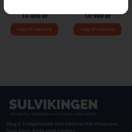
Husqvarna LC 347VE
Husqvarna LC 353VE
10 400
kr
10 900
kr
Lägg till i varukorg
Lägg till i varukorg
Skog & Trädgårdsbutik med maskiner från Husqvarna,
Stiga, Kress, Ryobi samt Gardena.