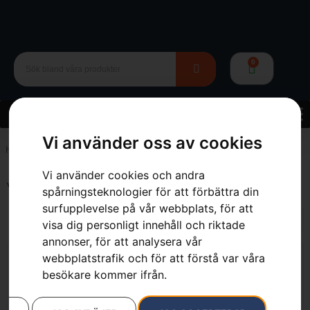
0
Vi använder oss av cookies
Hem
»
12 V
Vi använder cookies och andra
Visar 1–12 av 26 resultat
spårningsteknologier för att förbättra din
surfupplevelse på vår webbplats, för att
visa dig personligt innehåll och riktade
annonser, för att analysera vår
webbplatstrafik och för att förstå var våra
besökare kommer ifrån.
Husqvarna P 524X
HUSQVARNA P 520DX