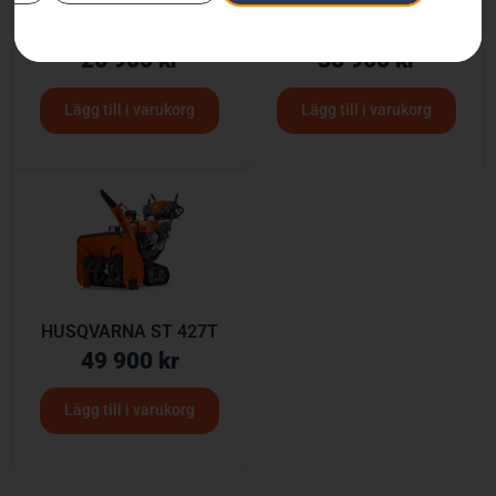
Husqvarna ST 330
HUSQVARNA ST 427
26 900
kr
38 900
kr
Lägg till i varukorg
Lägg till i varukorg
HUSQVARNA ST 427T
49 900
kr
Lägg till i varukorg